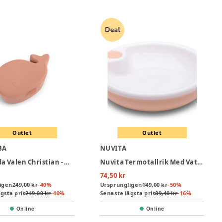
Outlet
Outlet
BA
NUVITA
Snacklåda Valen Christian - Misty Rose
Nuvita Termotallrik Med Vattenhållare - Pink
74,50 kr
igen
249,00 kr
-
40
%
Ursprungligen
149,00 kr
-
50
%
gsta pris
249,00 kr
-
40
%
Senaste lägsta pris
89,40 kr
-
16
%
Online
Online