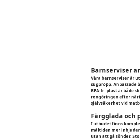
Barnserviser a
Våra barnserviser är u
sugpropp. Anpassade b
BPA-fri plast är både s
rengöringen efter närin
självsäkerhet vid matb
Färgglada och p
I utbudet finns komple
måltiden mer inbjudand
utan att gå sönder. Sto