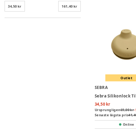
34,50 kr
161,40 kr
Outlet
SEBRA
34,50 kr
Ursprungligen
69,00 kr
-
Senaste lägsta pris
41,4
Online