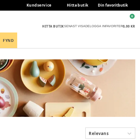
Kundservice
Hitta butik
Din favoritbutik
0
HITTA BUTIK
0,00 KR
SENAST VISADE
LOGGA IN
FAVORITER
FYND
Relevans