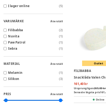
I lager online
(
5
)
VARUMÄRKE
Återställ
Filibabba
(
2
)
Nuvita
(
1
)
Paw Patrol
(
1
)
Sebra
(
1
)
MATERIAL
Outlet
Återställ
FILIBABBA
Melamin
(
1
)
Silikon
(
3
)
161,40 kr
Ursprungligen
269,00 kr
Senaste lägsta pris
161,
PRIS
Återställ
Online