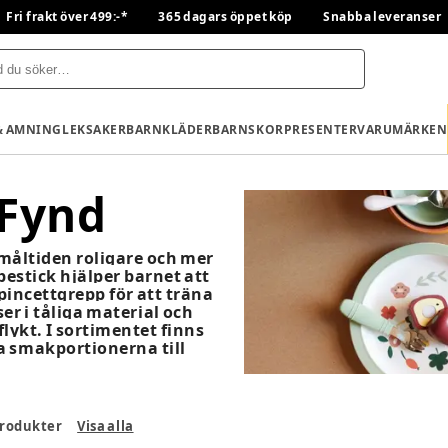
Fri frakt över 499:-*
365 dagars öppet köp
Snabba leveranser
& AMNING
LEKSAKER
BARNKLÄDER
BARNSKOR
PRESENTER
VARUMÄRKEN
 Fynd
måltiden roligare och mer
bestick hjälper barnet att
pincettgrepp för att träna
r i tåliga material och
lykt. I sortimentet finns
ta smakportionerna till
rodukter
Visa alla