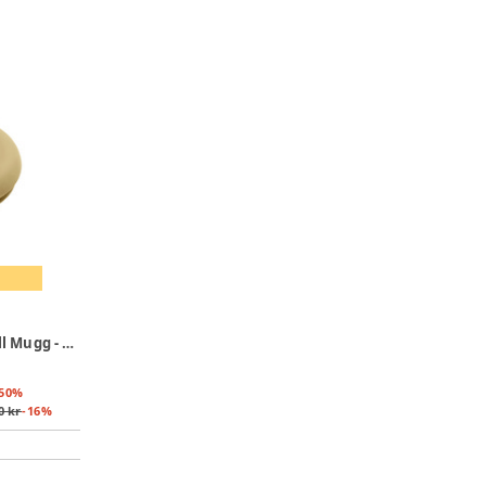
Sebra Silikonlock Till Mugg - Wheat Yellow
50
%
0 kr
-
16
%