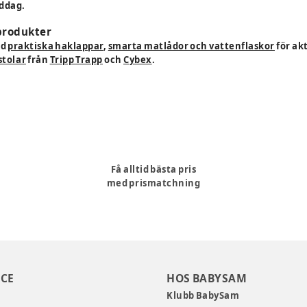
iddag.
 produkter
ed
praktiska haklappar
,
smarta matlådor och vattenflaskor
för ak
stolar
från
Tripp Trapp
och
Cybex
.
Få alltid bästa pris
med prismatchning
CE
HOS BABYSAM
Klubb BabySam