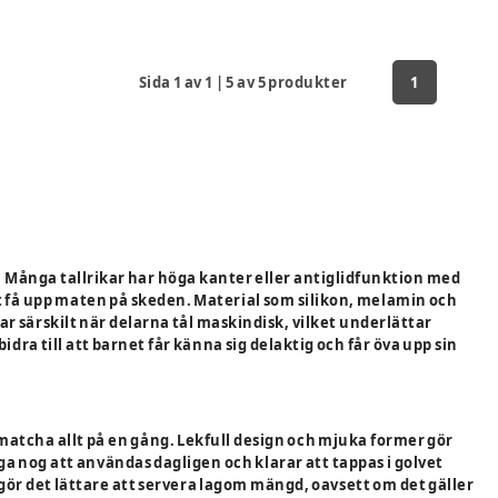
Sida
1
av
1
|
5
av
5
produkter
1
. Många tallrikar har höga kanter eller antiglidfunktion med
 få upp maten på skeden. Material som silikon, melamin och
ar särskilt när delarna tål maskindisk, vilket underlättar
ra till att barnet får känna sig delaktig och får öva upp sin
 matcha allt på en gång. Lekfull design och mjuka former gör
a nog att användas dagligen och klarar att tappas i golvet
 gör det lättare att servera lagom mängd, oavsett om det gäller