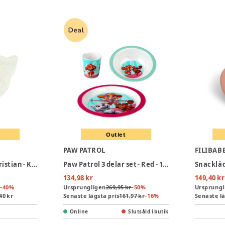
Outlet
PAW PATROL
FILIBAB
Snacklåda Valen Christian - Konfetti
Paw Patrol 3 delar set - Red - 100% Melamin
134,98 kr
149,40 kr
-
40
%
Ursprungligen
269,95 kr
-
50
%
Ursprungl
40 kr
Senaste lägsta pris
161,97 kr
-
16
%
Senaste lä
Online
Slutsåld i butik