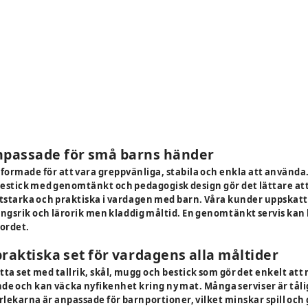
npassade för små barns händer
tformade för att vara greppvänliga, stabila och enkla att använda
estick med genomtänkt och pedagogisk design gör det lättare att
litstarka och praktiska i vardagen med barn. Våra kunder uppskatt
gsrik och lärorik men kladdig måltid. En genomtänkt servis kan bid
ordet.
raktiska set för vardagens alla måltider
tta set med tallrik, skål, mugg och bestick som gör det enkelt att
e och kan väcka nyfikenhet kring ny mat. Många serviser är tålig
rlekarna är anpassade för barnportioner, vilket minskar spill och