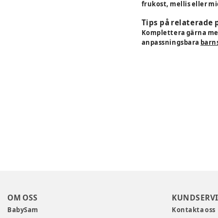
frukost, mellis eller m
Tips på relaterade
Komplettera gärna m
anpassningsbara
barn
OM OSS
KUNDSERVI
BabySam
Kontakta oss