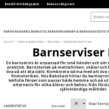
Beställ ditt Babypaket
Boka en rådgivare
BARNVAGNAR
BILBARNSTOLAR
BARNRUM
BABY & BARN
GRAVIDITET 
OUTLET
BABY & BARN FYND
ÄTA FYND
BARNSERVISER FYND
Barnserviser
En barnservis är anpassad för små händer och gör 
praktisk. Barnstorlek på mattallriken, skålar och 
öva på att äta själv. Kombinera gärna med att öva 
finmotoriken. Hos BabySam hittar du barnservise
lekfulla färger som passar både hemma och på utf
alternativ för olika åldrar och behov, från förs
självständiga måltider.
Visar
5
av
5
p
LAGERSTATUS
Återställ