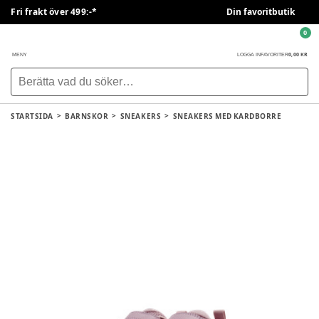
Fri frakt över 499:-*
Din favoritbutik
0
0,00 KR
MENY
LOGGA IN
FAVORITER
STARTSIDA
BARNSKOR
SNEAKERS
SNEAKERS MED KARDBORRE