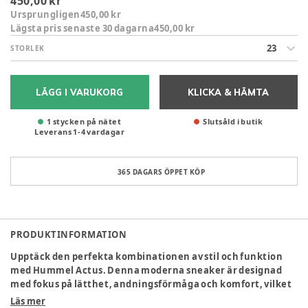
450,00 kr
Ursprungligen
450,00 kr
Lägsta pris senaste 30 dagarna
450,00 kr
23
STORLEK
LÄGG I VARUKORG
KLICKA & HÄMTA
1 stycken på nätet
Slutsåld i butik
Leverans
1
-
4
vardagar
365 DAGARS ÖPPET KÖP
PRODUKTINFORMATION
Upptäck den perfekta kombinationen av stil och funktion
med Hummel Actus. Denna moderna sneaker är designad
med fokus på lätthet, andningsförmåga och komfort, vilket
gör den idealisk för både vardagsbruk och aktiv lek på
Läs mer