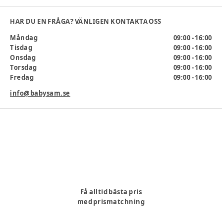
lekplatsen.
Invändigt mått
:
HAR DU EN FRÅGA? VÄNLIGEN KONTAKTA OSS
Storlek 21: 12,6 cm
Måndag
09:00 - 16:00
Storlek 22: 13 cm
Tisdag
09:00 - 16:00
Storlek 23: 13,8 cm
Onsdag
09:00 - 16:00
Storlek 24: 14,6 cm
Torsdag
09:00 - 16:00
Storlek 25: 15,4 cm
Fredag
09:00 - 16:00
Storlek 26: 16,1 cm
Storlek 27: 16,7 cm
info@babysam.se
Passform
:
Färg
:
3720
Producent
:
hummel A/S, balticagade 20, 8000 Aarhus C,
Få alltid bästa pris
Danmark, OnlinesupportDK@hummel.dk, www.hummel.dk
med prismatchning
Produktionsland
:
Kina
Artikelnummer:
382350