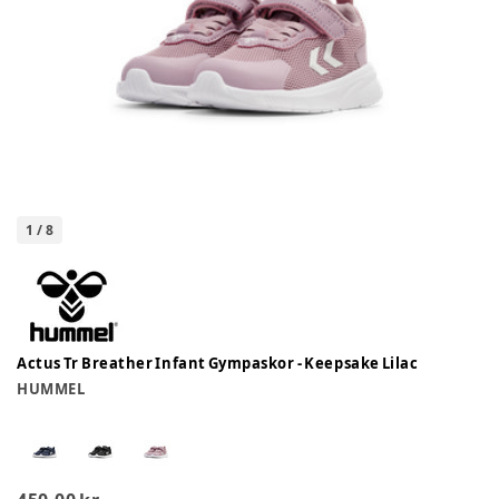
1
/
8
Actus Tr Breather Infant Gympaskor - Keepsake Lilac
HUMMEL