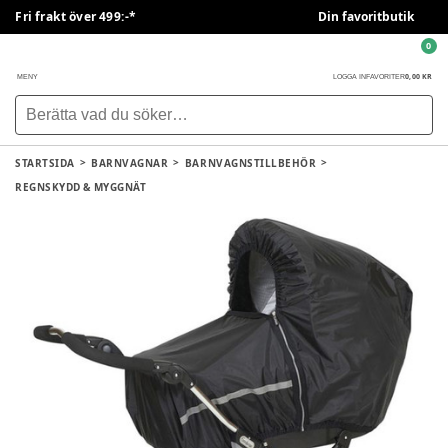
Fri frakt över 499:-*
Din favoritbutik
0
0,00 KR
MENY
LOGGA IN
FAVORITER
STARTSIDA
BARNVAGNAR
BARNVAGNSTILLBEHÖR
REGNSKYDD & MYGGNÄT