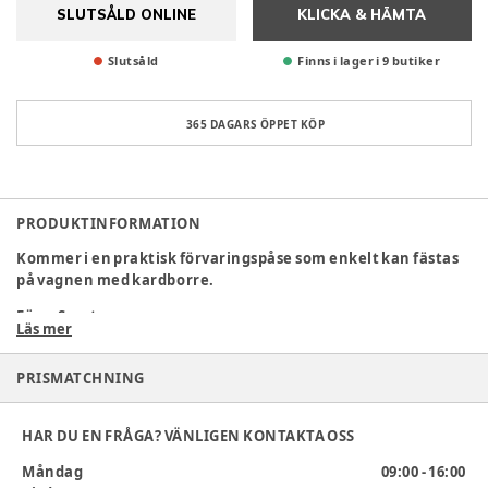
SLUTSÅLD ONLINE
KLICKA & HÄMTA
Slutsåld
Finns i lager i 9 butiker
365 DAGARS ÖPPET KÖP
PRODUKTINFORMATION
Kommer i en praktisk förvaringspåse som enkelt kan fästas
på vagnen med kardborre.
Färg
:
Svart
Läs mer
Artikelnummer:
142554
PRISMATCHNING
HAR DU EN FRÅGA? VÄNLIGEN KONTAKTA OSS
Måndag
09:00 - 16:00