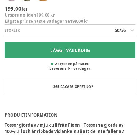
199,00 kr
Ursprungligen
199,00 kr
Lägsta pris senaste 30 dagarna
199,00 kr
50/56
STORLEK
LÄGG I VARUKORG
2 stycken på nätet
Leverans
1
-
4
vardagar
365 DAGARS ÖPPET KÖP
PRODUKTINFORMATION
Tossor gjorda av mjuk ull från Fixoni. Tossorna gjorda av
100% ull och är ribbade vid ankeln så att de inte faller av.