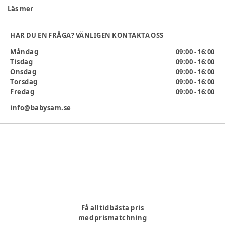
Läs mer
OEKO-TEX Standard 100 certifierade
Tvättråd: 30 grader fintvätt, torktumla ej
Material: 100% ull
HAR DU EN FRÅGA? VÄNLIGEN KONTAKTA OSS
Certifiering
:
OEKO-Tex
Måndag
09:00 - 16:00
Färg
:
Brun
Tisdag
09:00 - 16:00
Färg
:
284
Onsdag
09:00 - 16:00
Klädstorlek
:
56 cm / 1 mån., 50 cm / 0 mån.
Torsdag
09:00 - 16:00
Kön
:
Unisex
Fredag
09:00 - 16:00
Material
:
Ull
info@babysam.se
Materialsammansättning
:
100% Ull
Producent
:
Brands4Kids A/S, Industrivej 25, 7430 Ikanst,
Danmark, info@brands4kids.dk, www.brands4kids.dk
Produktionsland
:
Ukraine
Artikelnummer:
344497
Få alltid bästa pris
med prismatchning