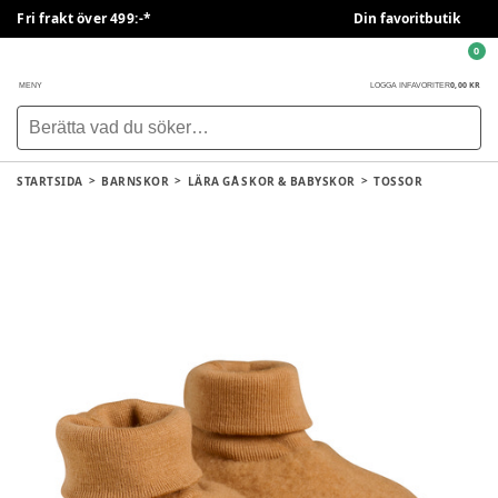
Fri frakt över 499:-*
Din favoritbutik
0
0,00 KR
MENY
LOGGA IN
FAVORITER
STARTSIDA
BARNSKOR
LÄRA GÅ SKOR & BABYSKOR
TOSSOR