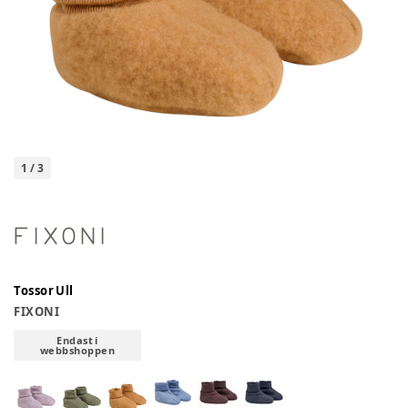
1
/
3
Tossor Ull
FIXONI
Endast i
webbshoppen