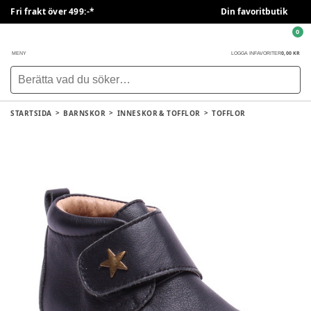
Fri frakt över 499:-*
Din favoritbutik
0
0,00 KR
MENY
LOGGA IN
FAVORITER
STARTSIDA
BARNSKOR
INNESKOR & TOFFLOR
TOFFLOR