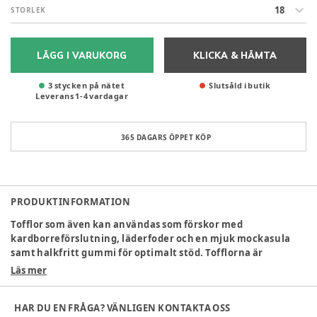
18
STORLEK
LÄGG I VARUKORG
KLICKA & HÄMTA
3 stycken på nätet
Slutsåld i butik
Leverans
1
-
4
vardagar
365 DAGARS ÖPPET KÖP
PRODUKTINFORMATION
Tofflor som även kan användas som förskor med
kardborreförslutning, läderfoder och en mjuk mockasula
samt halkfritt gummi för optimalt stöd. Tofflorna är
tillverkade av 100 % naturligt och andningsbart läder som
Läs mer
omsluter foten samtidigt som det ger utrymme för tillväxt.
Bisgaard använder endast naturmaterial i tillverkningen av
HAR DU EN FRÅGA? VÄNLIGEN KONTAKTA OSS