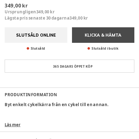
349,00 kr
Ursprungligen
349,00 kr
Lägsta pris senaste 30 dagarna
349,00 kr
SLUTSÅLD ONLINE
KLICKA & HÄMTA
Slutsåld
Slutsåld i butik
365 DAGARS ÖPPET KÖP
PRODUKTINFORMATION
Byt enkelt cykelkärra från en cykel till en annan.
Läs mer
Kompatibilitet: