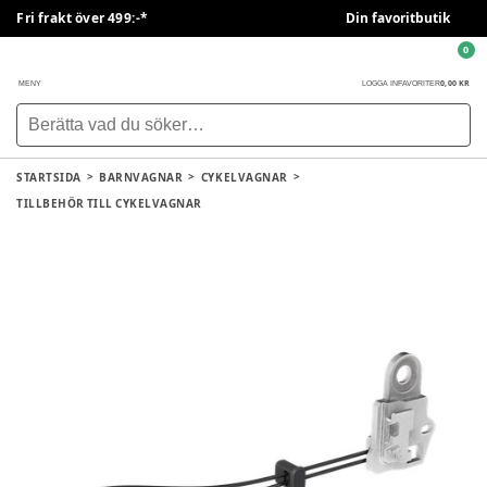
Fri frakt över 499:-*
Din favoritbutik
0
0,00 KR
MENY
LOGGA IN
FAVORITER
STARTSIDA
BARNVAGNAR
CYKELVAGNAR
TILLBEHÖR TILL CYKELVAGNAR