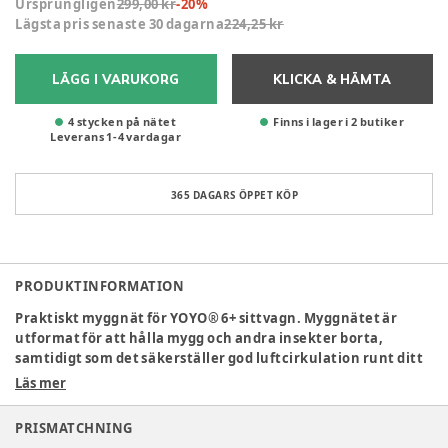
Ursprungligen
299,00 kr
-
20
%
Lägsta pris senaste 30 dagarna
224,25 kr
LÄGG I VARUKORG
KLICKA & HÄMTA
4 stycken på nätet
Finns i lager i 2 butiker
Leverans
1
-
4
vardagar
365 DAGARS ÖPPET KÖP
PRODUKTINFORMATION
Praktiskt myggnät för YOYO® 6+ sittvagn. Myggnätet är
utformat för att hålla mygg och andra insekter borta,
samtidigt som det säkerställer god luftcirkulation runt ditt
barn.
Läs mer
PRISMATCHNING
Specifikationer
: