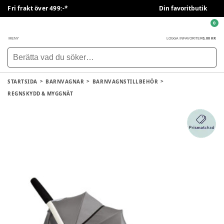
Fri frakt över 499:-*
Din favoritbutik
0
0,00 KR
MENY
LOGGA IN
FAVORITER
STARTSIDA
BARNVAGNAR
BARNVAGNSTILLBEHÖR
REGNSKYDD & MYGGNÄT