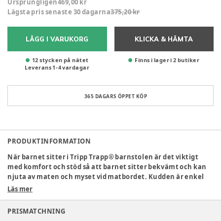
Ursprungligen
469,00 kr
Lägsta pris senaste 30 dagarna
375,20 kr
LÄGG I VARUKORG
KLICKA & HÄMTA
12 stycken på nätet
Finns i lager i 2 butiker
Leverans
1
-
4
vardagar
365 DAGARS ÖPPET KÖP
PRODUKTINFORMATION
När barnet sitter i Tripp Trapp® barnstolen är det viktigt
med komfort och stöd så att barnet sitter bekvämt och kan
njuta av maten och myset vid matbordet. Kudden är enkel
att montera på barnstolen och kan lätt tas av om den
Läs mer
behöver tvättas – det händer ju att det spills lite. Det fina
med denna kudde är att den är tillverkad av easy wrip-
PRISMATCHNING
material, vilket gör den vattenavvisande, så om det spills