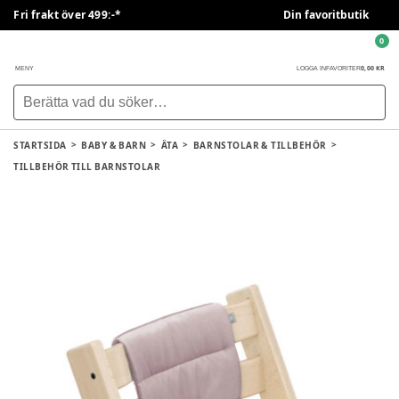
Fri frakt över 499:-*
Din favoritbutik
0
0,00 KR
MENY
LOGGA IN
FAVORITER
STARTSIDA
BABY & BARN
ÄTA
BARNSTOLAR & TILLBEHÖR
TILLBEHÖR TILL BARNSTOLAR