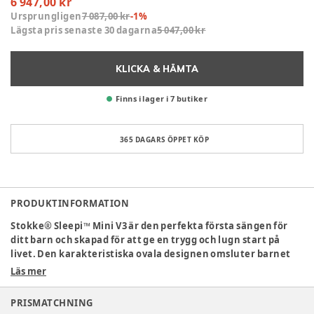
6 947,00 kr
Ursprungligen
7 087,00 kr
-
1
%
Lägsta pris senaste 30 dagarna
5 047,00 kr
KLICKA & HÄMTA
Finns i lager i 7 butiker
365 DAGARS ÖPPET KÖP
PRODUKTINFORMATION
Stokke® Sleepi™ Mini V3 är den perfekta första sängen för
ditt barn och skapad för att ge en trygg och lugn start på
livet. Den karakteristiska ovala designen omsluter barnet
och skapar en mysig, bo-liknande känsla som bidrar till en
Läs mer
bättre och mer ostörd sömn. Sängen är utvecklad med fokus
på både komfort och säkerhet, så att du tryggt kan låta ditt
PRISMATCHNING
barn sova i en behaglig och skyddande miljö. Med sin