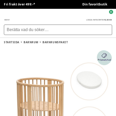
Fri frakt över 499:-*
Din favoritbutik
0
0,00 KR
MENY
LOGGA IN
FAVORITER
STARTSIDA
BARNRUM
BARNRUMSPAKET