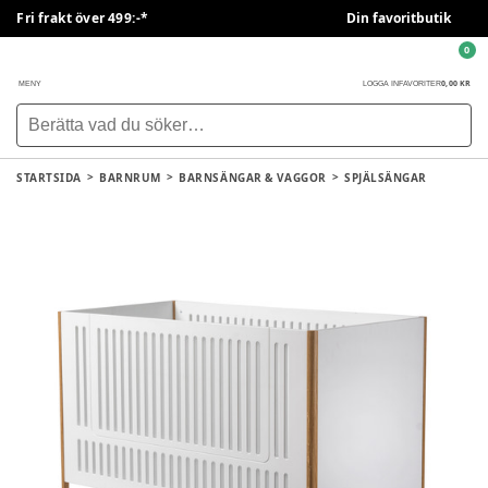
Fri frakt över 499:-*
Din favoritbutik
0
0,00 KR
MENY
LOGGA IN
FAVORITER
STARTSIDA
BARNRUM
BARNSÄNGAR & VAGGOR
SPJÄLSÄNGAR