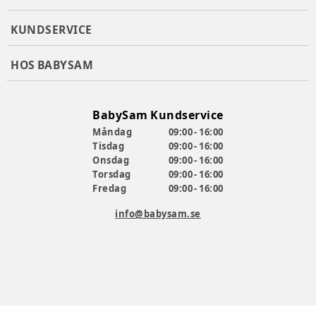
Detaljer i massiv ek
Torkas av med en fuktig trasa
KUNDSERVICE
Godkänd som spjälsäng för barn i åldern 0–3 år
Produktvikt: 41,2 kg.
HOS BABYSAM
Sängens mått L: 126,4 x B: 66 x H: 90 cm.
Madrassens mått L: 120 x B: 60 cm. (tillval)
En flexibel säng som följer ditt barns utveckling från 0–4
år.
BabySam Kundservice
Modern och tidlös materialkombination
Måndag
09:00 - 16:00
Uppfyller säkerhetskraven i DS/EN 716-1:2017+AC:2019
Tisdag
09:00 - 16:00
Ytbehandlad med en stark lack.
Onsdag
09:00 - 16:00
Lacken är godkänd enligt EN71-3:2019
Torsdag
09:00 - 16:00
Fredag
09:00 - 16:00
Se manualen här:
Avtagbar sida
:
info@babysam.se
Producent
:
Dailrade for BabySam A/S
Produktionsland
:
Letland
Säkerhet
:
EN standard
Artikelnummer:
379201, 379202