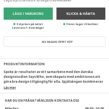
Lägsta pris senaste 30 dagarna
3 999,00 kr
LÄGG I VARUKORG
KLICKA & HÄMTA
3 stycken på nätet
Finns i lager i 8 butiker
Leverans
1
-
4
vardagar
365 DAGARS ÖPPET KÖP
PRODUKTINFORMATION
Spoke är resultatet av ett samarbete med den danska
designstudion Says Who, som skapats med ambitionen att
göra bra design tillgänglig för alla. Spjälsängen kombinerar
estetik och funktionalitet i ett lätt och tidlöst uttryck, där
Läs mer
de distinkta benen i massiv ek skapar en vacker kontrast till
den moderna vit ytan.
HAR DU EN FRÅGA? VÄNLIGEN KONTAKTA OSS
Designen är klassisk med en modern twist och har fina
Måndag
09:00 - 16:00
detaljer som vittnar om högkvalitativt hantverk. Spoke ger