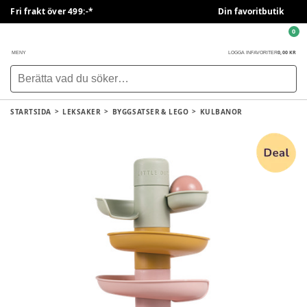
Fri frakt över 499:-*
Din favoritbutik
0
0,00 KR
MENY
LOGGA IN
FAVORITER
STARTSIDA
LEKSAKER
BYGGSATSER & LEGO
KULBANOR