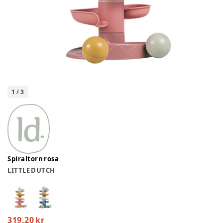
1
/
3
Spiraltorn rosa
LITTLE DUTCH
319,20 kr