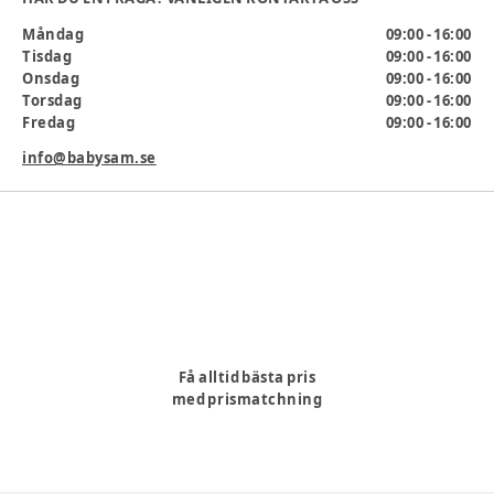
levereras med tre stora bollar som är lätta att hålla i och som
ger lite ljud när de rör sig.
Måndag
09:00 - 16:00
Tisdag
09:00 - 16:00
Mått: 30x18x18 cm.
Onsdag
09:00 - 16:00
Torsdag
09:00 - 16:00
Ålder
:
6-12 mån, 12-18 mån
Fredag
09:00 - 16:00
Artikelnummer:
355039
info@babysam.se
Få alltid bästa pris
med prismatchning