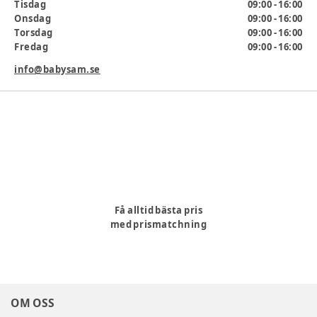
Tisdag
09:00 - 16:00
Onsdag
09:00 - 16:00
Färg
:
Blå
Torsdag
09:00 - 16:00
Producent
:
BabyBjörn AB Kulltorpsvägen 49 Bredaryd, SE,
Fredag
09:00 - 16:00
333 74 info@babybjorn.com
Produktionsland
:
Sverige
info@babysam.se
Artikelnummer:
333822
Få alltid bästa pris
med prismatchning
OM OSS