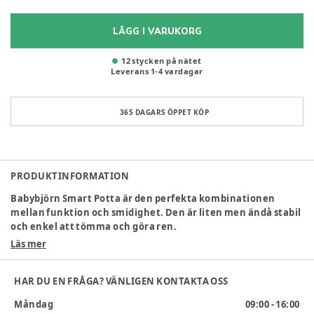
LÄGG I VARUKORG
12 stycken på nätet
Leverans
1
-
4
vardagar
365 DAGARS ÖPPET KÖP
PRODUKTINFORMATION
Babybjörn Smart Potta är den perfekta kombinationen
mellan funktion och smidighet. Den är liten men ändå stabil
och enkel att tömma och göra ren.
Läs mer
Babybjörn Smart Potta är den idealiska pottan för det
mindre badrummet. Den tar liten plats och är lätt att ta
HAR DU EN FRÅGA? VÄNLIGEN KONTAKTA OSS
med. BABYBJÖRN Smart Potta är dessutom skön och bekväm
för barnet med sin ergonomiska utformning och mjuka
Måndag
09:00 - 16:00
linjer.