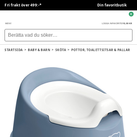
Fri frakt över 499:-*
Din favoritbutik
0
0,00 KR
MENY
LOGGA IN
FAVORITER
STARTSIDA
BABY & BARN
SKÖTA
POTTOR, TOALETTSITSAR & PALLAR