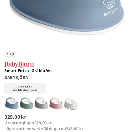
1
/
7
Smart Potta - Gråblå/vit
BABYBJÖRN
Endast i
webbshoppen
329,00 kr
Ursprungligen
329,00 kr
Lägsta pris senaste 30 dagarna
246,00 kr