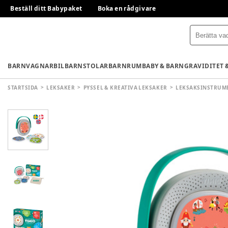
Beställ ditt Babypaket
Boka en rådgivare
BARNVAGNAR
BILBARNSTOLAR
BARNRUM
BABY & BARN
GRAVIDITET 
STARTSIDA
LEKSAKER
PYSSEL & KREATIVA LEKSAKER
LEKSAKSINSTRUM