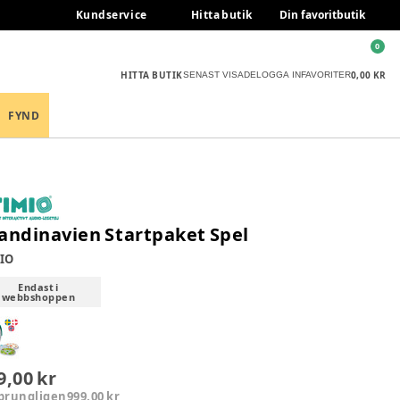
Kundservice
Hitta butik
Din favoritbutik
0
HITTA BUTIK
0,00 KR
SENAST VISADE
LOGGA IN
FAVORITER
FYND
andinavien Startpaket Spel
IO
Endast i
webbshoppen
9,00 kr
prungligen
999,00 kr