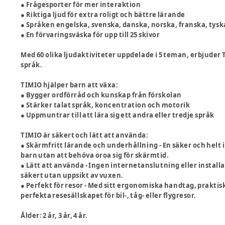
● Frågesporter för mer interaktion
● Riktiga ljud för extra roligt och bättre lärande
● Språken engelska, svenska, danska, norska, franska, tysk
● En förvaringsväska för upp till 25 skivor
Med 60 olika ljudaktiviteter uppdelade i 5 teman, erbjuder 
språk.
TIMIO hjälper barn att växa:
● Bygger ordförråd och kunskap från förskolan
● Stärker talat språk, koncentration och motorik
● Uppmuntrar till att lära sig ett andra eller tredje språk
TIMIO är säkert och lätt att använda:
● Skärmfritt lärande och underhållning - En säker och helt i
barn utan att behöva oroa sig för skärmtid.
● Lätt att använda - Ingen internetanslutning eller installa
säkert utan uppsikt av vuxen.
● Perfekt för resor - Med sitt ergonomiska handtag, prakti
perfekta resesällskapet för bil-, tåg- eller flygresor.
Ålder: 2 år, 3 år, 4 år.