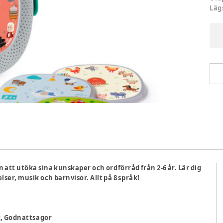
Läg
 att utöka sina kunskaper och ordförråd från 2-6 år. Lär dig
elser, musik och barnvisor. Allt på 8 språk!
ik, Godnattsagor