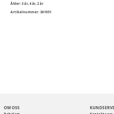
Ålder
:
3 år, 4 år, 2 år
Artikelnummer:
361051
OM OSS
KUNDSERVI