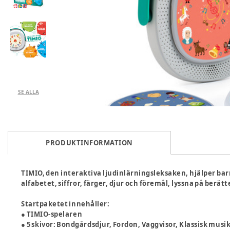
SE ALLA
PRODUKTINFORMATION
TIMIO, den interaktiva ljudinlärningsleksaken, hjälper barn
alfabetet, siffror, färger, djur och föremål, lyssna på berätt
Startpaketet innehåller:
● TIMIO-spelaren
● 5 skivor: Bondgårdsdjur, Fordon, Vaggvisor, Klassisk mus