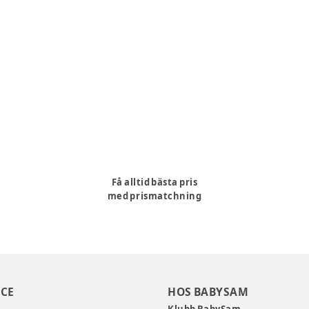
Få alltid bästa pris
med prismatchning
CE
HOS BABYSAM