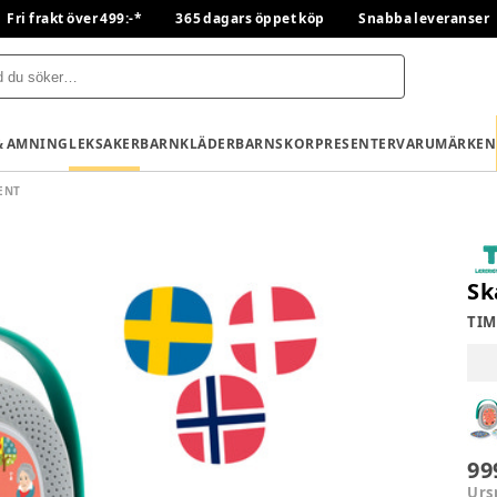
Fri frakt över 499:-*
365 dagars öppet köp
Snabba leveranser
& AMNING
LEKSAKER
BARNKLÄDER
BARNSKOR
PRESENTER
VARUMÄRKEN
ENT
Sk
TIM
99
Urs