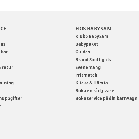
CE
HOS BABYSAM
Klubb BabySam
ans
Babypaket
lkor
Guides
Brand Spotlights
 retur
Evenemang
Prismatch
talning
Klicka & Hämta
Boka en rådgivare
nuppgifter
Boka service på din barnvagn
r