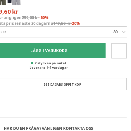
9,60 kr
prungligen
299,00 kr
-
60
%
sta pris senaste 30 dagarna
149,50 kr
-
20
%
80
RLEK
LÄGG I VARUKORG
2 stycken på nätet
Leverans
1
-
4
vardagar
365 DAGARS ÖPPET KÖP
HAR DU EN FRÅGA? VÄNLIGEN KONTAKTA OSS