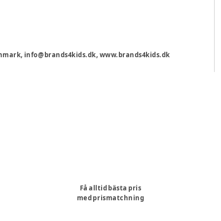
 Danmark, info@brands4kids.dk, www.brands4kids.dk
Få alltid bästa pris
med prismatchning