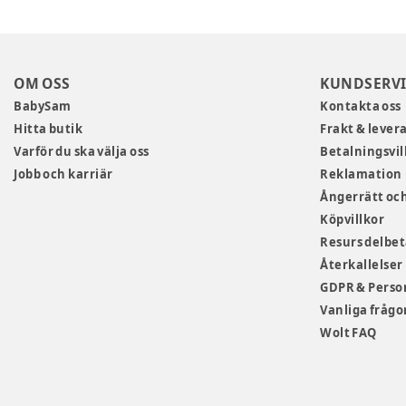
OM OSS
KUNDSERVI
BabySam
Kontakta oss
Hitta butik
Frakt & lever
Varför du ska välja oss
Betalningsvil
Jobb och karriär
Reklamation
Ångerrätt och
Köpvillkor
Resurs delbe
Återkallelser
GDPR & Perso
Vanliga frågo
Wolt FAQ