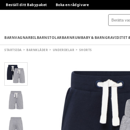
Beställ ditt Babypaket
Boka en rådgivare
BARNVAGNAR
BILBARNSTOLAR
BARNRUM
BABY & BARN
GRAVIDITET 
STARTSIDA
BARNKLÄDER
UNDERDELAR
SHORTS