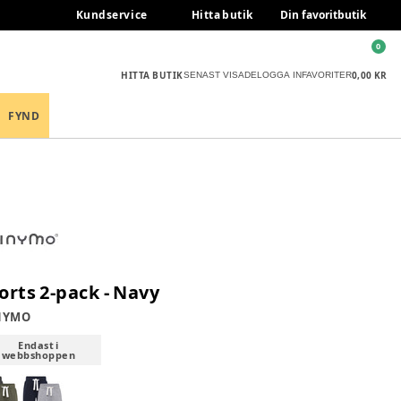
Kundservice
Hitta butik
Din favoritbutik
0
HITTA BUTIK
0,00 KR
SENAST VISADE
LOGGA IN
FAVORITER
FYND
orts 2-pack - Navy
NYMO
Endast i
webbshoppen