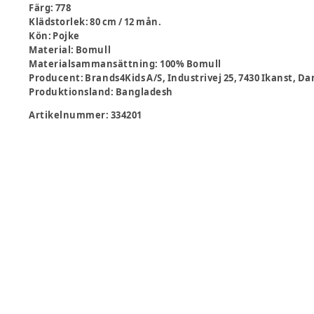
Färg
:
778
Klädstorlek
:
80 cm / 12 mån.
Kön
:
Pojke
Material
:
Bomull
Materialsammansättning
:
100% Bomull
Producent
:
Brands4Kids A/S, Industrivej 25, 7430 Ikanst,
Produktionsland
:
Bangladesh
Artikelnummer:
334201