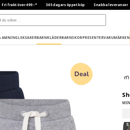
Fri frakt över 499:-*
365 dagars öppet köp
Snabba leveranser
& AMNING
LEKSAKER
BARNKLÄDER
BARNSKOR
PRESENTER
VARUMÄRKEN
Sh
MI