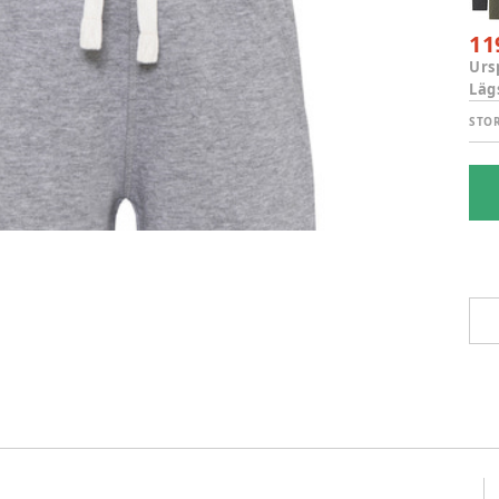
11
Urs
Läg
STO