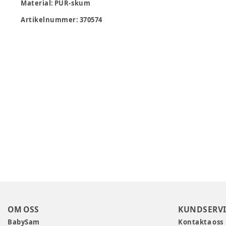
Material
:
PUR-skum
Artikelnummer:
370574
OM OSS
KUNDSERVI
BabySam
Kontakta oss