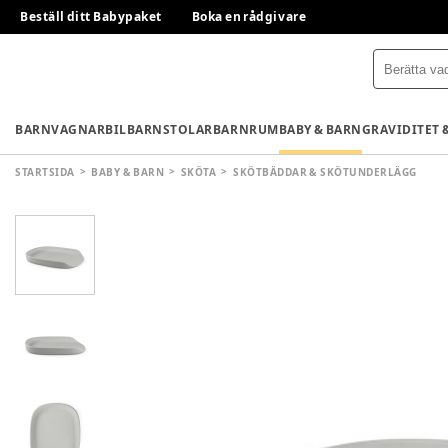
Beställ ditt Babypaket
Boka en rådgivare
BARNVAGNAR
BILBARNSTOLAR
BARNRUM
BABY & BARN
GRAVIDITET 
STARTSIDA
BABY & BARN
SKÖTA
SKÖTBÄDDAR & SKÖTUNDERLÄGG