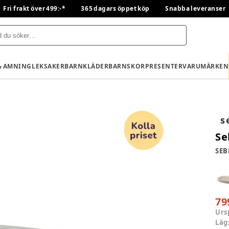
Fri frakt över 499:-*
365 dagars öppet köp
Snabba leveranser
& AMNING
LEKSAKER
BARNKLÄDER
BARNSKOR
PRESENTER
VARUMÄRKEN
Se
SEB
79
Urs
Läg