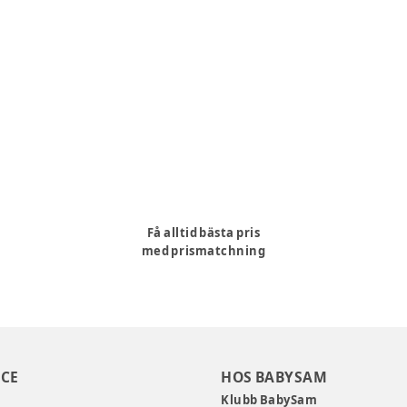
Få alltid bästa pris
med prismatchning
CE
HOS BABYSAM
Klubb BabySam