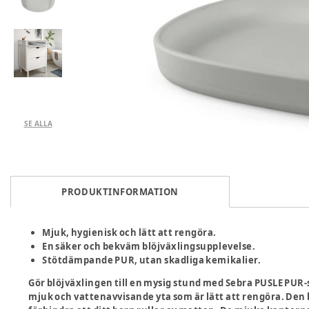
SE ALLA
PRODUKTINFORMATION
Mjuk, hygienisk och lätt att rengöra.
En säker och bekväm blöjväxlingsupplevelse.
Stötdämpande PUR, utan skadliga kemikalier.
Gör blöjväxlingen till en mysig stund med Sebra PUSLE PU
mjuk och vattenavvisande yta som är lätt att rengöra. Den