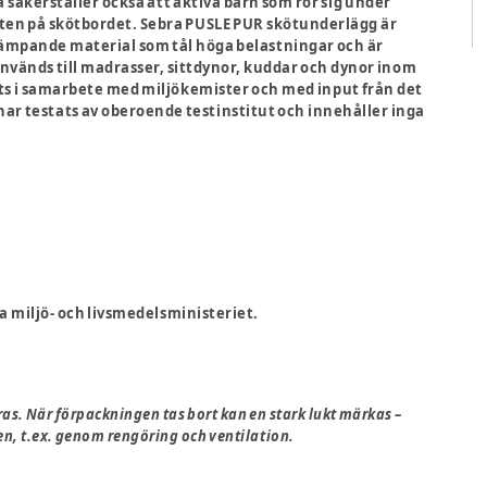
 säkerställer också att aktiva barn som rör sig under
anten på skötbordet. Sebra PUSLE PUR skötunderlägg är
tdämpande material som tål höga belastningar och är
 används till madrasser, sittdynor, kuddar och dynor inom
ts i samarbete med miljökemister och med input från det
ar testats av oberoende testinstitut och innehåller inga
 miljö- och livsmedelsministeriet.
ras. När förpackningen tas bort kan en stark lukt märkas –
den, t.ex. genom rengöring och ventilation.