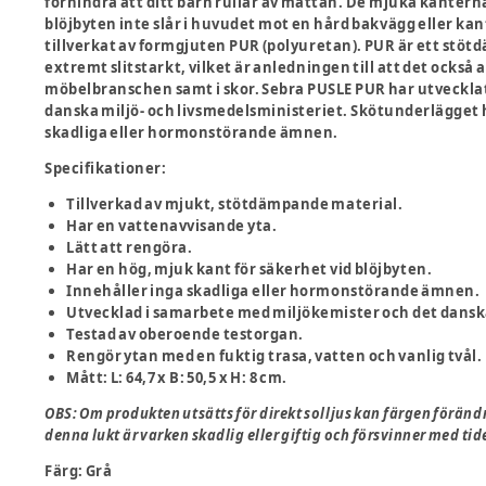
förhindra att ditt barn rullar av mattan. De mjuka kanterna
blöjbyten inte slår i huvudet mot en hård bakvägg eller k
tillverkat av formgjuten PUR (polyuretan). PUR är ett stö
extremt slitstarkt, vilket är anledningen till att det också
möbelbranschen samt i skor. Sebra PUSLE PUR har utveckla
danska miljö- och livsmedelsministeriet. Skötunderlägget h
skadliga eller hormonstörande ämnen.
Specifikationer:
Tillverkad av mjukt, stötdämpande material.
Har en vattenavvisande yta.
Lätt att rengöra.
Har en hög, mjuk kant för säkerhet vid blöjbyten.
Innehåller inga skadliga eller hormonstörande ämnen.
Utvecklad i samarbete med miljökemister och det danska
Testad av oberoende testorgan.
Rengör ytan med en fuktig trasa, vatten och vanlig tvål.
Mått: L: 64,7 x B: 50,5 x H: 8 cm.
OBS: Om produkten utsätts för direkt solljus kan färgen föränd
denna lukt är varken skadlig eller giftig och försvinner med ti
Färg
:
Grå