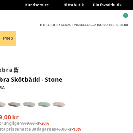
Kundservice
Hitta butik
Din favoritbutik
0
HITTA BUTIK
0,00 KR
SENAST VISADE
LOGGA IN
FAVORITER
FYND
bra Skötbädd - Stone
RA
9,00 kr
prungligen
999,00 kr
-
20
%
sta pris senaste 30 dagarna
945,00 kr
-
15
%