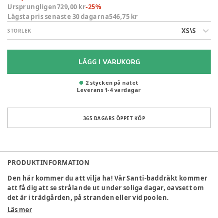
Ursprungligen
729,00 kr
-
25
%
Lägsta pris senaste 30 dagarna
546,75 kr
XS\S
STORLEK
LÄGG I VARUKORG
2 stycken på nätet
Leverans
1
-
4
vardagar
365 DAGARS ÖPPET KÖP
PRODUKTINFORMATION
Den här kommer du att vilja ha! Vår Santi-baddräkt kommer
att få dig att se strålande ut under soliga dagar, oavsett om
det är i trädgården, på stranden eller vid poolen.
Baddräkten finns i flera färger och har en elegant V-
Läs mer
ringning. Den kommer att omsluta din växande mage på ett