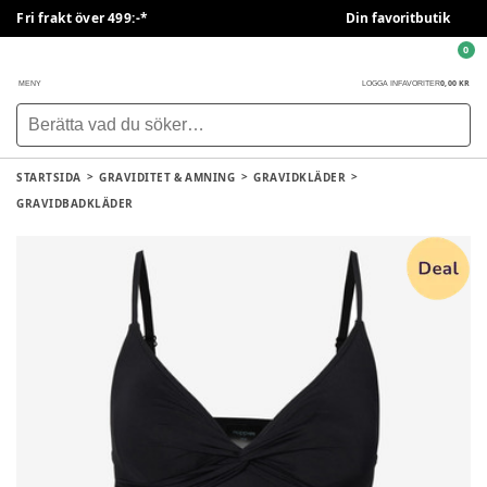
Fri frakt över 499:-*
Din favoritbutik
0
0,00 KR
MENY
LOGGA IN
FAVORITER
STARTSIDA
GRAVIDITET & AMNING
GRAVIDKLÄDER
GRAVIDBADKLÄDER