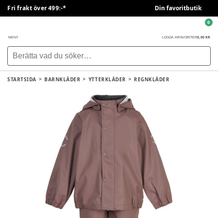
Fri frakt över 499:-*
Din favoritbutik
0
0,00 KR
MENY
LOGGA IN
FAVORITER
STARTSIDA
BARNKLÄDER
YTTERKLÄDER
REGNKLÄDER