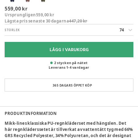
559,00 kr
Ursprungligen
559,00 kr
Lägsta pris senaste 30 dagarna
447,20 kr
74
STORLEK
LÄGG I VARUKORG
2 stycken på nätet
Leverans
1
-
4
vardagar
365 DAGARS ÖPPET KÖP
PRODUKTINFORMATION
Mikk-lines klassiska PU-regnkläderset med hängslen. Det
här regnkläderssetet är tillverkat av vattentätt tyg med 66%
GRS Recycled Polyester, 34% Polyuretan, och det är designat