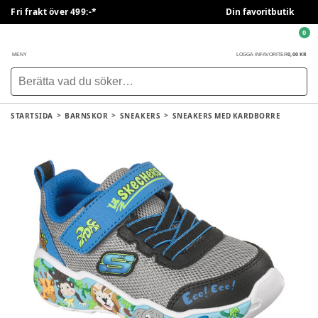
Fri frakt över 499:-*
Din favoritbutik
0
0,00 KR
MENY
LOGGA IN
FAVORITER
STARTSIDA
BARNSKOR
SNEAKERS
SNEAKERS MED KARDBORRE