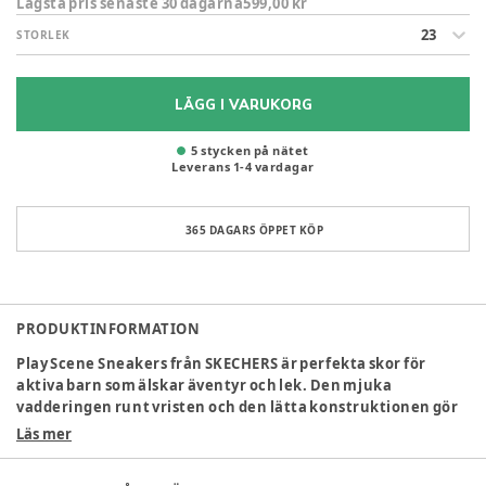
Lägsta pris senaste 30 dagarna
599,00 kr
23
STORLEK
LÄGG I VARUKORG
5 stycken på nätet
Leverans
1
-
4
vardagar
365 DAGARS ÖPPET KÖP
PRODUKTINFORMATION
Play Scene Sneakers från SKECHERS är perfekta skor för
aktiva barn som älskar äventyr och lek. Den mjuka
vadderingen runt vristen och den lätta konstruktionen gör
skon bekväm att ha på sig, även under långa lekstunder eller
Läs mer
promenader. Kardborreknäppningen och de elastiska
skosnörena gör det enkelt för barnen att ta på och av sig