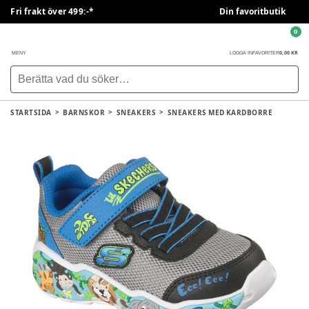
Fri frakt över 499:-*
Din favoritbutik
0
0,00 KR
MENY
LOGGA IN
FAVORITER
STARTSIDA
BARNSKOR
SNEAKERS
SNEAKERS MED KARDBORRE