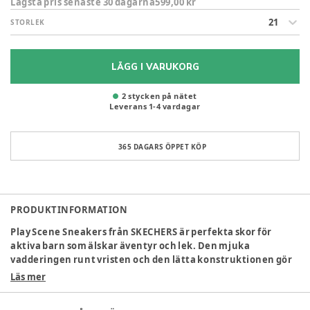
Lägsta pris senaste 30 dagarna
599,00 kr
21
STORLEK
LÄGG I VARUKORG
2 stycken på nätet
Leverans
1
-
4
vardagar
365 DAGARS ÖPPET KÖP
PRODUKTINFORMATION
Play Scene Sneakers från SKECHERS är perfekta skor för
aktiva barn som älskar äventyr och lek. Den mjuka
vadderingen runt vristen och den lätta konstruktionen gör
skon bekväm att ha på sig, även under långa lekstunder eller
Läs mer
promenader. Kardborreknäppningen och de elastiska
skosnörena gör det enkelt för barnen att ta på och av sig