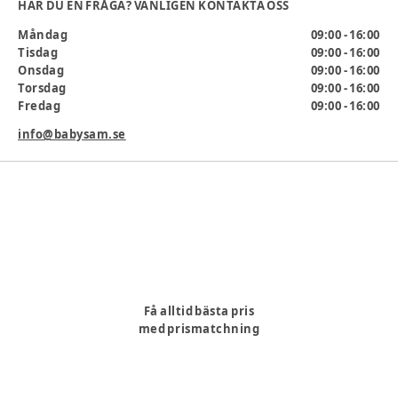
Passar åldrar mellan 3- 10 år.
HAR DU EN FRÅGA? VÄNLIGEN KONTAKTA OSS
Djup: 70 cm.
Måndag
09:00 - 16:00
Bredd: 70 cm.
Tisdag
09:00 - 16:00
Höjd: 68 cm.
Onsdag
09:00 - 16:00
Material: Plast.
Torsdag
09:00 - 16:00
Klädstorlek
:
OneSize
Fredag
09:00 - 16:00
Producent
:
Djeco 3, rue des Grands Augustins, 75006 Paris,
info@babysam.se
France info@djeco.com
Produktionsland
:
Kina
Artikelnummer:
334744
Få alltid bästa pris
med prismatchning