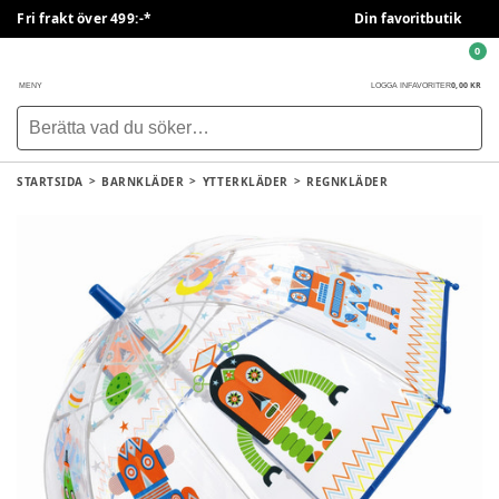
Fri frakt över 499:-*
Din favoritbutik
0
0,00 KR
MENY
LOGGA IN
FAVORITER
STARTSIDA
BARNKLÄDER
YTTERKLÄDER
REGNKLÄDER