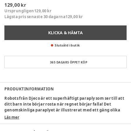
129,00 kr
Ursprungligen
129,00 kr
Lägsta pris senaste 30 dagarna
129,00 kr
KLICKA & HÄMTA
Slutsåld i butik
365 DAGARS ÖPPET KÖP
PRODUKTINFORMATION
Robots från Djeco är ett superhäftigt paraply som ser till att
ditt barn inte börjar rosta när regnet börjar falla! Det
genomskinliga paraplyet är illustrerat med ett gäng olika
retro-robotar. Ovanför kan man se planeter och stjärnor.
Läs mer
När det slutat regna är det lätt att fälla ihop paraplyet igen!