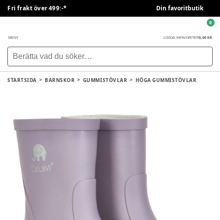
Fri frakt över 499:-*
Din favoritbutik
0
0,00 KR
MENY
LOGGA IN
FAVORITER
STARTSIDA
BARNSKOR
GUMMISTÖVLAR
HÖGA GUMMISTÖVLAR