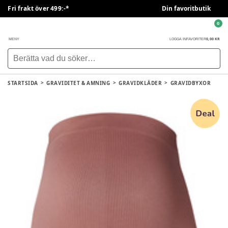
Fri frakt över 499:-*
Din favoritbutik
0
0,00 KR
MENY
LOGGA IN
FAVORITER
STARTSIDA
GRAVIDITET & AMNING
GRAVIDKLÄDER
GRAVIDBYXOR