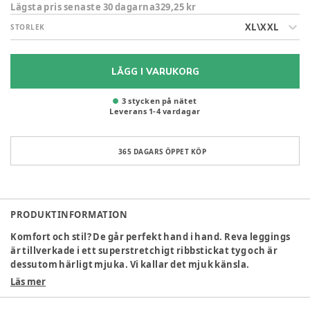
Lägsta pris senaste 30 dagarna
329,25 kr
XL\XXL
STORLEK
LÄGG I VARUKORG
3 stycken på nätet
Leverans
1
-
4
vardagar
365 DAGARS ÖPPET KÖP
PRODUKTINFORMATION
Komfort och stil? De går perfekt hand i hand. Reva leggings
är tillverkade i ett superstretchigt ribbstickat tyg och är
dessutom härligt mjuka. Vi kallar det mjuk känsla.
Leggingsen bärs över magen och har en fin passform.
Läs mer
Perfekt att kombinera med de matchande plaggen som
linnen och amningstoppar. Ultimat komfort! Denna produkt