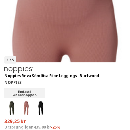
1
/
5
Noppies Reva Sömlösa Ribe Leggings - Burlwood
NOPPIES
Endast i
webbshoppen
329,25 kr
Ursprungligen
439,00 kr
-
25
%