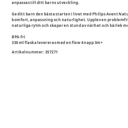
anpassas till ditt barns utveckling.
Ge ditt barn den bästa starten i livet med Philips Avent N
komfort, anpassning och naturlighet. Upplev en problemf
naturliga rytm och skapar en stund av närhet och kärlek me
BPA-fri
330 ml flaska levereras med en flow 4 napp 3m+
Artikelnummer:
357271