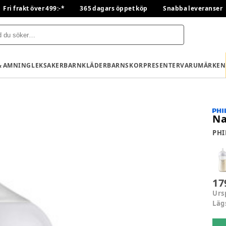
Fri frakt över 499:-*
365 dagars öppet köp
Snabba leveranser
& AMNING
LEKSAKER
BARNKLÄDER
BARNSKOR
PRESENTER
VARUMÄRKEN
Na
PHI
17
Urs
Läg