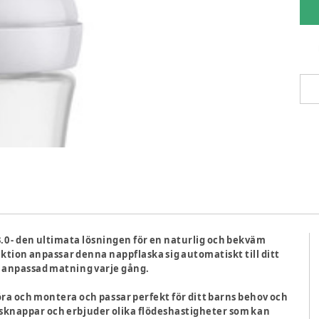
.0 - den ultimata lösningen för en naturlig och bekväm
ktion anpassar denna nappflaska sig automatiskt till ditt
ch anpassad matning varje gång.
öra och montera och passar perfekt för ditt barns behov och
lasknappar och erbjuder olika flödeshastigheter som kan