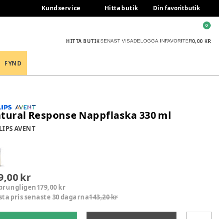
Kundservice
Hitta butik
Din favoritbutik
0
HITTA BUTIK
0,00 KR
SENAST VISADE
LOGGA IN
FAVORITER
FYND
tural Response Nappflaska 330 ml
LIPS AVENT
9,00 kr
prungligen
179,00 kr
sta pris senaste 30 dagarna
143,20 kr