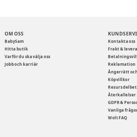
OM OSS
KUNDSERVI
BabySam
Kontakta oss
Hitta butik
Frakt & lever
Varför du ska välja oss
Betalningsvil
Jobb och karriär
Reklamation
Ångerrätt och
Köpvillkor
Resurs delbe
Återkallelser
GDPR & Perso
Vanliga frågo
Wolt FAQ