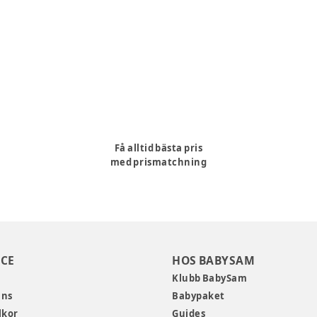
Få alltid bästa pris
med prismatchning
CE
HOS BABYSAM
Klubb BabySam
ans
Babypaket
lkor
Guides