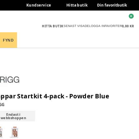
Kundservice
Hitta butik
Din favoritbutik
0
HITTA BUTIK
0,00 KR
SENAST VISADE
LOGGA IN
FAVORITER
FYND
ppar Startkit 4-pack - Powder Blue
GG
Endast i
webbshoppen