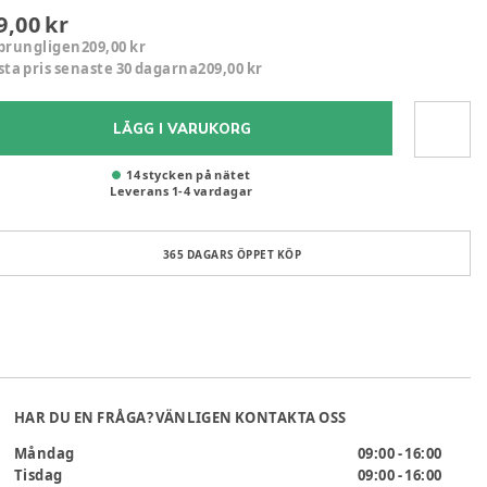
9,00 kr
prungligen
209,00 kr
sta pris senaste 30 dagarna
209,00 kr
LÄGG I VARUKORG
14 stycken på nätet
Leverans
1
-
4
vardagar
365 DAGARS ÖPPET KÖP
HAR DU EN FRÅGA? VÄNLIGEN KONTAKTA OSS
Måndag
09:00 - 16:00
Tisdag
09:00 - 16:00