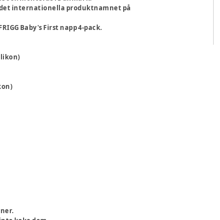
s det internationella produktnamnet på
RIGG Baby's First napp 4-pack.
ilikon)
kon)
iner.