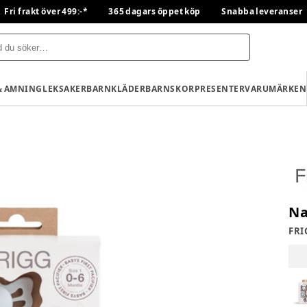
Fri frakt över 499:-*
365 dagars öppet köp
Snabba leveranser
& AMNING
LEKSAKER
BARNKLÄDER
BARNSKOR
PRESENTER
VARUMÄRKEN
Na
FRI