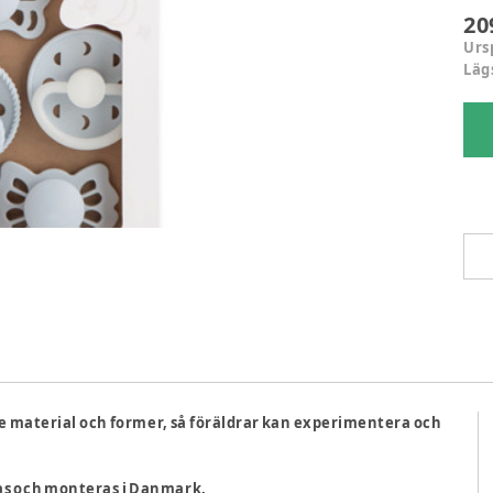
20
Urs
Läg
e material och former, så föräldrar kan experimentera och
kas och monteras i Danmark.