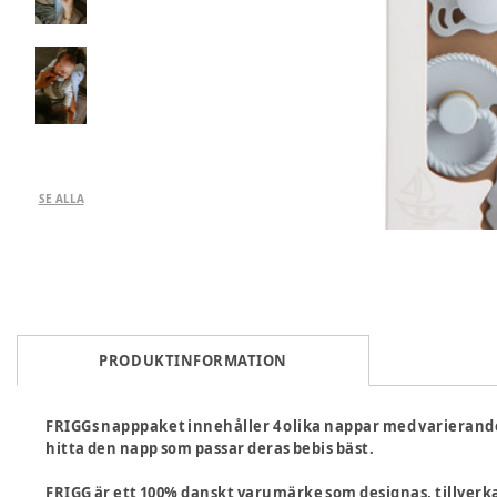
SE ALLA
PRODUKTINFORMATION
FRIGGs napppaket innehåller 4 olika nappar med varierand
hitta den napp som passar deras bebis bäst.
FRIGG är ett 100% danskt varumärke som designas, tillver