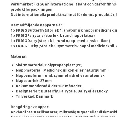
Varumärket FRIGG är internationellt känt och därför finn
produktförpackningen.
Det internationella produktnamnet för denna produkt är: F
De medföljande napparna är:
1 x FRIGG Butterfly (storlek 1, anatomisk napp i medicinsk s
1 x FRIGG Fairytale (storlek 1, rund napp i latex)
1 x FRIGG Daisy (storlek 1, rund napp i medicinsk silikon)
1 x FRIGG Lucky (Storlek 1, symmetrisk napp i medicinsk sili
Material:
Skärmmaterial: Polypropenplast (PP)
Nappmaterial: Medicinsk silikon eller naturgummi
Nappens form: rund, symmetrisk eller anatomisk
Nappstorlek: 27 mm
Rekommenderad ålder: 0-6 månader.
Designserier: Butterfly, Fairytale, Daisy eller Lucky
Tillverkad: Danmark
Rengöring av nappar:
Använd inte sterilisatorer, mikrovågsugnar eller diskmask