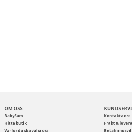
OM OSS
KUNDSERVI
BabySam
Kontakta oss
Hitta butik
Frakt & lever
Varför du ska välja oss
Betalningsvil