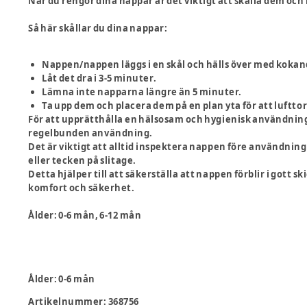
När du rengör dina nappar är det viktigt att skålla dem och
Så här skållar du dina nappar:
Nappen/nappen läggs i en skål och hälls över med kokan
Låt det dra i 3-5 minuter.
Lämna inte napparna längre än 5 minuter.
Ta upp dem och placera dem på en plan yta för att luftto
För att upprätthålla en hälsosam och hygienisk användnin
regelbunden användning.
Det är viktigt att alltid inspektera nappen före användning
eller tecken på slitage.
Detta hjälper till att säkerställa att nappen förblir i gott 
komfort och säkerhet.
Ålder:
0-6 mån, 6-12 mån
Ålder
:
0-6 mån
Artikelnummer:
368756