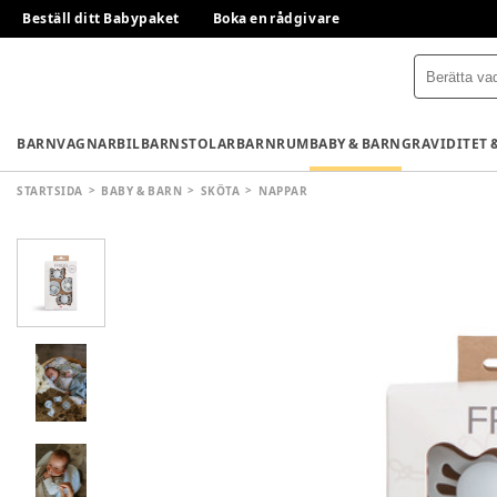
Beställ ditt Babypaket
Boka en rådgivare
BARNVAGNAR
BILBARNSTOLAR
BARNRUM
BABY & BARN
GRAVIDITET 
STARTSIDA
BABY & BARN
SKÖTA
NAPPAR