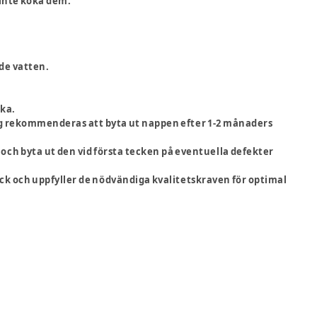
 inte koka dem.
de vatten.
rka.
g rekommenderas att byta ut nappen efter 1-2 månaders
 och byta ut den vid första tecken på eventuella defekter
skick och uppfyller de nödvändiga kvalitetskraven för optimal