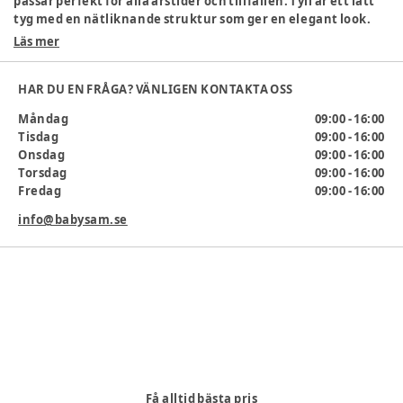
passar perfekt för alla årstider och tillfällen. Tyll är ett lätt
tyg med en nätliknande struktur som ger en elegant look.
Läs mer
Specifikationer:
Rund halsringning
HAR DU EN FRÅGA? VÄNLIGEN KONTAKTA OSS
Knappstängning
Normal passform
Måndag
09:00 - 16:00
Material: 100% polyamid
Tisdag
09:00 - 16:00
Tvätta i 30 °C
Onsdag
09:00 - 16:00
Torsdag
09:00 - 16:00
Färg
:
5014444
Fredag
09:00 - 16:00
Klädstorlek
:
68 cm / 6 mån.
Material
:
Polyamid
info@babysam.se
Artikelnummer:
385462
Få alltid bästa pris