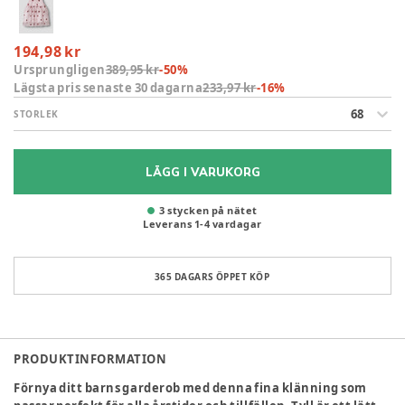
194,98 kr
Ursprungligen
389,95 kr
-
50
%
Lägsta pris senaste 30 dagarna
233,97 kr
-
16
%
68
STORLEK
LÄGG I VARUKORG
3 stycken på nätet
Leverans
1
-
4
vardagar
365 DAGARS ÖPPET KÖP
PRODUKTINFORMATION
Förnya ditt barns garderob med denna fina klänning som