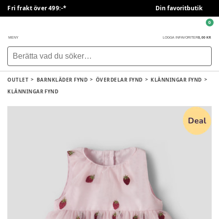
Fri frakt över 499:-*
Din favoritbutik
0
0,00 KR
MENY
LOGGA IN
FAVORITER
OUTLET
BARNKLÄDER FYND
ÖVERDELAR FYND
KLÄNNINGAR FYND
KLÄNNINGAR FYND