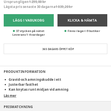
Ursprungligen
1 299,00 kr
Lägsta pris senaste 30 dagarna
1 039,20 kr
LÄGG I VARUKORG
KLICKA & HÄMTA
37 stycken på nätet
Finns i lager i 9 butiker
Leverans
1
-
4
vardagar
365 DAGARS ÖPPET KÖP
PRODUKTINFORMATION
Gravid-och amningskudde i ett
Justerbar fasthet
Kan knytas runt midjan vid amning
Läs mer
Najell Gravidkudde är din bästa vän när du är gravid.
Gravidkudden är smidig och flexibel med integrerad
PRISMATCHNING
amningskudde. Lätt att justera efter hur hård/mjuk du vill