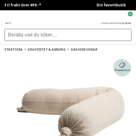
Fri frakt över 499:-*
Din favoritbutik
0
0,00 KR
MENY
LOGGA IN
FAVORITER
STARTSIDA
GRAVIDITET & AMNING
GRAVIDKUDDAR