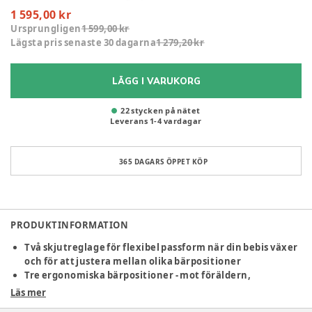
1 595,00 kr
Ursprungligen
1 599,00 kr
Lägsta pris senaste 30 dagarna
1 279,20 kr
LÄGG I VARUKORG
22 stycken på nätet
Leverans
1
-
4
vardagar
365 DAGARS ÖPPET KÖP
PRODUKTINFORMATION
Två skjutreglage för flexibel passform när din bebis växer
och för att justera mellan olika bärpositioner
Tre ergonomiska bärpositioner - mot föräldern,
framåtvänd och på ryggen
Läs mer
Andningsbart material