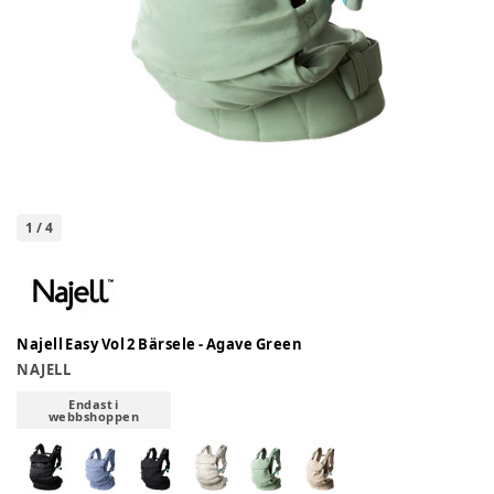
1
/
4
Najell Easy Vol 2 Bärsele - Agave Green
NAJELL
Endast i
webbshoppen