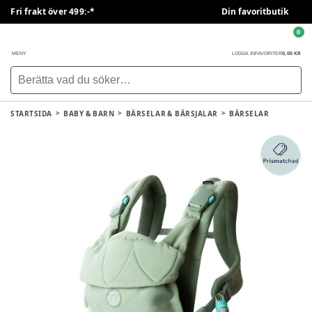
Fri frakt över 499:-*
Din favoritbutik
0
0,00 KR
MENY
LOGGA IN
FAVORITER
STARTSIDA
BABY & BARN
BÄRSELAR & BÄRSJALAR
BÄRSELAR