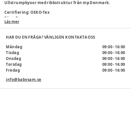
Ullstrumpbyxor med ribbstruktur från mp Denmark.
Certifiering
:
OEKO-Tex
Färg
:
Brun
Läs mer
Färg
:
489
Klädstorlek
:
62 cm / 3 mån., 56 cm / 1 mån.
Kön
:
Unisex
HAR DU EN FRÅGA? VÄNLIGEN KONTAKTA OSS
Material
:
Ull
Måndag
09:00 - 16:00
Materialsammansättning
:
80% Superwash Ull, 17%
Tisdag
09:00 - 16:00
Polyamid, 3% Elastan
Onsdag
09:00 - 16:00
Producent
:
MP Denmark A/S, Bytoften 68, 7400 Herning,
Torsdag
09:00 - 16:00
Danmark, www.mpdenmark.dk, mail@mpdenmark.com
Fredag
09:00 - 16:00
Produktionsland
:
Letland
info@babysam.se
Artikelnummer:
272396