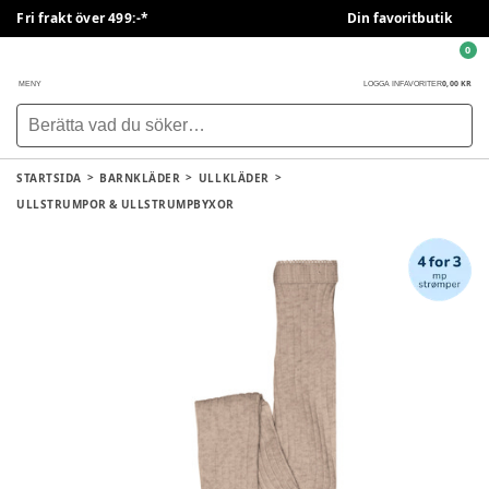
Fri frakt över 499:-*
Din favoritbutik
0
0,00 KR
MENY
LOGGA IN
FAVORITER
STARTSIDA
BARNKLÄDER
ULLKLÄDER
ULLSTRUMPOR & ULLSTRUMPBYXOR