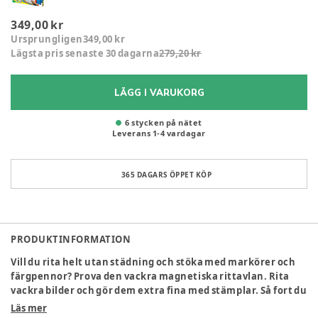
349,00 kr
Ursprungligen
349,00 kr
Lägsta pris senaste 30 dagarna
279,20 kr
LÄGG I VARUKORG
6 stycken på nätet
Leverans
1
-
4
vardagar
365 DAGARS ÖPPET KÖP
PRODUKTINFORMATION
Vill du rita helt utan städning och stöka med markörer och
färgpennor? Prova den vackra magnetiska rittavlan. Rita
vackra bilder och gör dem extra fina med stämplar. Så fort du
är klar kan du dra knappen över hela linjen och ta bort. Då är
Läs mer