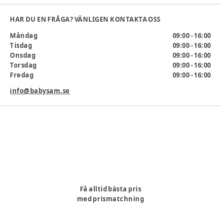
du redo att börja om. Ett perfekt verktyg för resor då du inte
behöver bära extra papper eller markörer. Rita, helt utan
HAR DU EN FRÅGA? VÄNLIGEN KONTAKTA OSS
stök, om och om igen. Perfekt för resor för både små och
stora barn.
Måndag
09:00 - 16:00
Tisdag
09:00 - 16:00
Innehåll:
Magnetisk rittavla, magnetisk penna och 2
Onsdag
09:00 - 16:00
magnetstämplar
Torsdag
09:00 - 16:00
Ålder:
3-6 år
Fredag
09:00 - 16:00
Ålder
:
3 år, 5 år, 6 år, 4 år
info@babysam.se
Artikelnummer:
356861
Få alltid bästa pris
med prismatchning