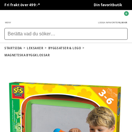
Fri frakt över 499:-*
Din favoritbutik
0
0,00 KR
MENY
LOGGA IN
FAVORITER
STARTSIDA
LEKSAKER
BYGGSATSER & LEGO
MAGNETISKA BYGGKLOSSAR