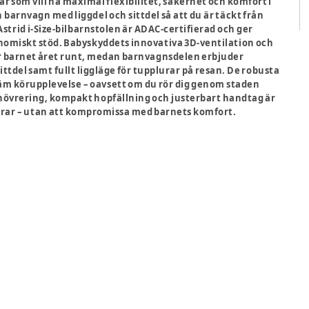
rar som vill ha maximal flexibilitet, säkerhet och komfort i
arnvagn med liggdel och sittdel så att du är täckt från
strid i-Size-bilbarnstolen är ADAC-certifierad och ger
nomiskt stöd. Babyskyddets innovativa 3D-ventilation och
ör barnet året runt, medan barnvagnsdelen erbjuder
ittdel samt fullt liggläge för tupplurar på resan. De robusta
väm körupplevelse – oavsett om du rör dig genom staden
övrering, kompakt hopfällning och justerbart handtag är
ldrar – utan att kompromissa med barnets komfort.