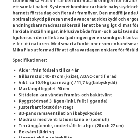
Lionelo Mika Plus 3-i-1 är den ultimata lösningen för föräld
ett samlat paket. Systemet kombinerar både babyskydd och b
barnets första dag och flera år framöver. Den medföljande A
optimalt skydd på resan med avancerat sidoskydd och ergo
andningsbara madrass säkerställer ett behagligt klimat f
flexibla inställningar, inklusive både fram- och bakåtvänd s
hjulen och den effektiva fjädringen ger en smidig och bek
eller ut i naturen. Med smarta funktioner som enhandsman
Mika Plus utformad för att göra vardagen enklare för förä
Specifikationer:
Ålder: från födseln till ca 4 år
Bilbarnstol: 40–87 cm (i-Size), ADAC-certifierad
Vikt: ca 10,9 kg (barnvagn) / 11,7 kg (babyskydd)
Maxlängd liggdel: 90 cm
Sittdelen kan vändas framåt- och bakåtvänt
Ryggstöd med 3 lägen (inkl. fullt liggande)
Justerbart fotstöd (4 steg)
3D-panoramaventilation i babyskyddet
Madrass med ventilationskanaler (bomull)
Terränggående, underhållsfria hjul (20 och 27 cm)
Bekväm fjädring