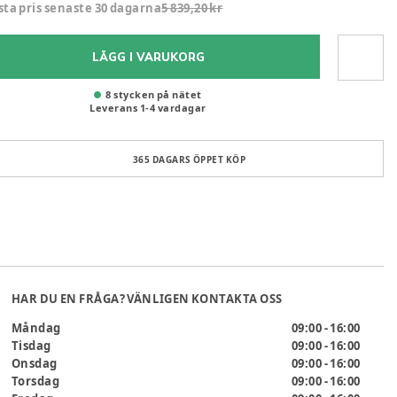
sta pris senaste 30 dagarna
5 839,20 kr
LÄGG I VARUKORG
8 stycken på nätet
Leverans
1
-
4
vardagar
365 DAGARS ÖPPET KÖP
HAR DU EN FRÅGA? VÄNLIGEN KONTAKTA OSS
Måndag
09:00 - 16:00
Tisdag
09:00 - 16:00
Onsdag
09:00 - 16:00
Torsdag
09:00 - 16:00