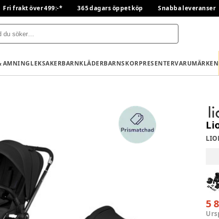
Fri frakt över 499:-*
365 dagars öppet köp
Snabba leveranser
& AMNING
LEKSAKER
BARNKLÄDER
BARNSKOR
PRESENTER
VARUMÄRKEN
Li
LIO
5 
Urs