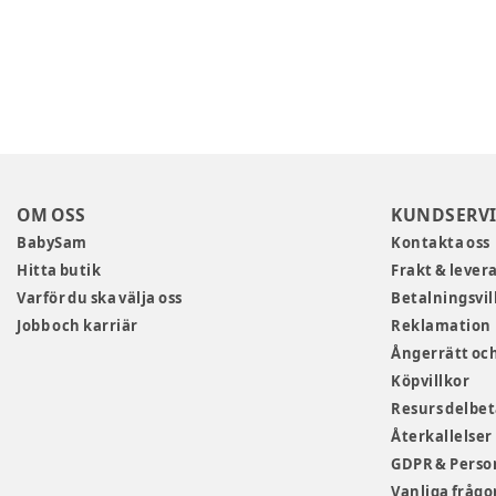
OM OSS
KUNDSERVI
BabySam
Kontakta oss
Hitta butik
Frakt & lever
Varför du ska välja oss
Betalningsvil
Jobb och karriär
Reklamation
Ångerrätt och
Köpvillkor
Resurs delbe
Återkallelser
GDPR & Perso
Vanliga frågo