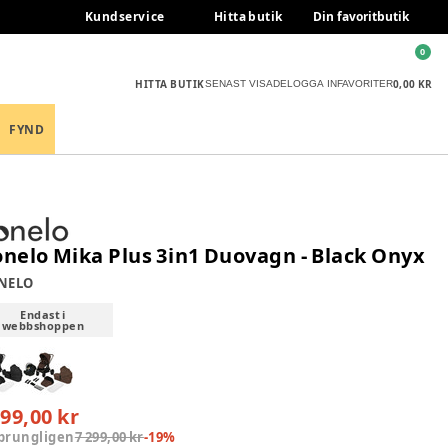
Kundservice
Hitta butik
Din favoritbutik
0
HITTA BUTIK
0,00 KR
SENAST VISADE
LOGGA IN
FAVORITER
FYND
onelo Mika Plus 3in1 Duovagn - Black Onyx
NELO
Endast i
webbshoppen
899,00 kr
prungligen
7 299,00 kr
-
19
%