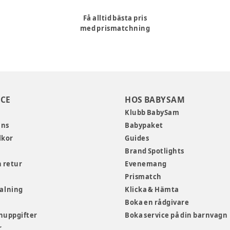
Få alltid bästa pris
med prismatchning
CE
HOS BABYSAM
Klubb BabySam
ans
Babypaket
lkor
Guides
Brand Spotlights
 retur
Evenemang
Prismatch
talning
Klicka & Hämta
Boka en rådgivare
nuppgifter
Boka service på din barnvagn
r