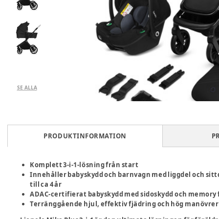
SE ALLA
PRODUKTINFORMATION
P
Komplett 3-i-1-lösning från start
Innehåller babyskydd och barnvagn med liggdel och sittd
till ca 4 år
ADAC-certifierat babyskydd med sidoskydd och memory
Terränggående hjul, effektiv fjädring och hög manövrerb