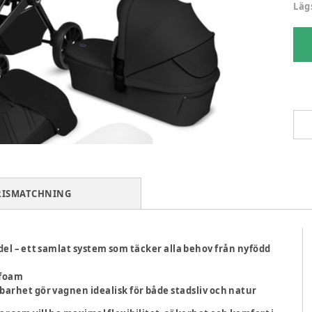
Läg
RISMATCHNING
el – ett samlat system som täcker alla behov från nyfödd
 foam
arhet gör vagnen idealisk för både stadsliv och natur