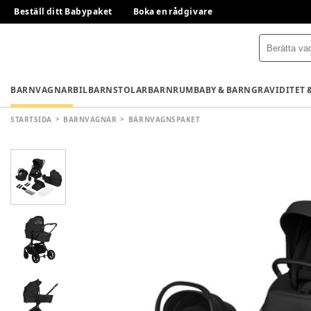
Beställ ditt Babypaket
Boka en rådgivare
BARNVAGNAR
BILBARNSTOLAR
BARNRUM
BABY & BARN
GRAVIDITET 
STARTSIDA
BARNVAGNAR
BARNVAGNSPAKET