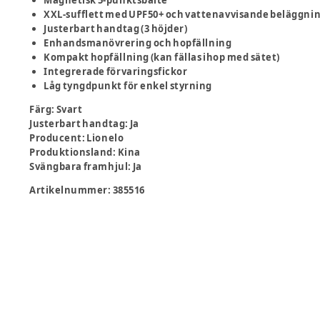
Magnetisk 5-punktsbälte
XXL-sufflett med UPF50+ och vattenavvisande beläggni
Justerbart handtag (3 höjder)
Enhandsmanövrering och hopfällning
Kompakt hopfällning (kan fällas ihop med sätet)
Integrerade förvaringsfickor
Låg tyngdpunkt för enkel styrning
Färg
:
Svart
Justerbart handtag
:
Ja
Producent
:
Lionelo
Produktionsland
:
Kina
Svängbara framhjul
:
Ja
Artikelnummer:
385516