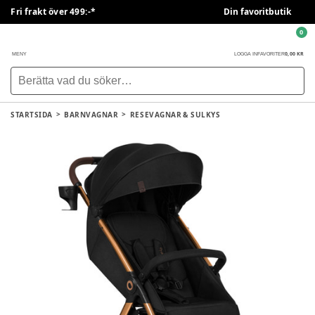
Fri frakt över 499:-*
Din favoritbutik
0
0,00 KR
MENY
LOGGA IN
FAVORITER
STARTSIDA
BARNVAGNAR
RESEVAGNAR & SULKYS