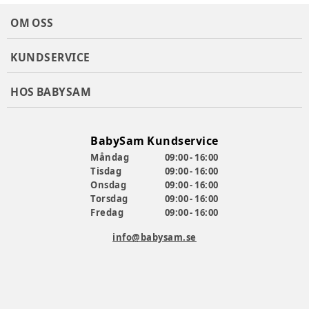
vagnen med en hand.
OM OSS
Specifikationer:
Åldersgrupp: 6 månader – 4 år
KUNDSERVICE
Max. belastning: upp till 22 kg
Ryggstöd: justerbart i 3 lägen (inkl. liggande läge)
HOS BABYSAM
Fotstöd: justerbart i 5 lägen
Sufflett: XXL, vattentät med UPF50+-filter och titthål
Ventilation: panoramisk ventilationspanel bakom
ryggstödet
BabySam Kundservice
Hjul: EVA-skumhjul (15 cm fram / 19,5 cm bak), 360°
Måndag
09:00 - 16:00
vridbara
Tisdag
09:00 - 16:00
Fjädring: dubbel fjädring fram och bak
Onsdag
09:00 - 16:00
Broms: central fotbroms
Torsdag
09:00 - 16:00
Ihopfällning: automatiskt system, kan manövreras med
Fredag
09:00 - 16:00
en hand
Korg: vattentät med dragkedja, kapacitet upp till 3 kg
info@babysam.se
Säkerhet: 5-punktsbälte, reflekterande detaljer
Extra tillbehör: kopphållare och myggnät
Design: lätt och kompakt hopfälld storlek
Färg
:
Svart