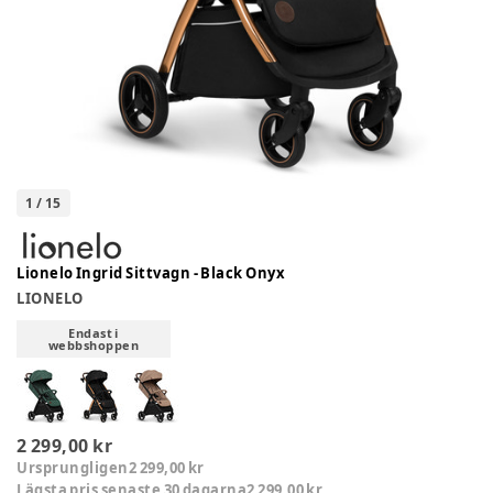
1
/
15
Lionelo Ingrid Sittvagn - Black Onyx
LIONELO
Endast i
webbshoppen
2 299,00 kr
Ursprungligen
2 299,00 kr
Lägsta pris senaste 30 dagarna
2 299,00 kr