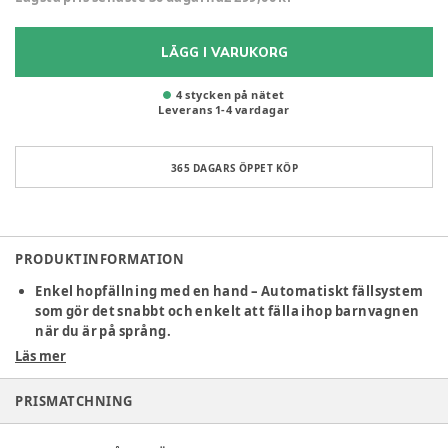
LÄGG I VARUKORG
4 stycken på nätet
Leverans
1
-
4
vardagar
365 DAGARS ÖPPET KÖP
PRODUKTINFORMATION
Enkel hopfällning med en hand – Automatiskt fällsystem
som gör det snabbt och enkelt att fälla ihop barnvagnen
när du är på språng.
Optimal ventilation under varma dagar – Panoramisk
Läs mer
ventilationspanel säkerställer konstant luftcirkulation
bakom ryggstödet.
PRISMATCHNING
Redo för alla väderförhållanden – XXL vattentät sufflett
med UPF50+ skyddar effektivt mot sol, vind och regn.