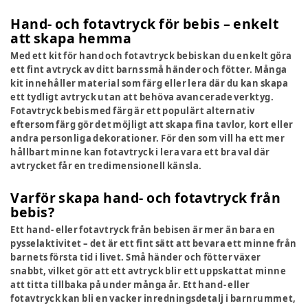
Hand- och fotavtryck för bebis – enkelt
att skapa hemma
Med ett kit för hand och fotavtryck bebis kan du enkelt göra
ett fint avtryck av ditt barns små händer och fötter. Många
kit innehåller material som färg eller lera där du kan skapa
ett tydligt avtryck utan att behöva avancerade verktyg.
Fotavtryck bebis med färg är ett populärt alternativ
eftersom färg gör det möjligt att skapa fina tavlor, kort eller
andra personliga dekorationer. För den som vill ha ett mer
hållbart minne kan fotavtryck i lera vara ett bra val där
avtrycket får en tredimensionell känsla.
Varför skapa hand- och fotavtryck från
bebis?
Ett hand- eller fotavtryck från bebisen är mer än bara en
pysselaktivitet – det är ett fint sätt att bevara ett minne från
barnets första tid i livet. Små händer och fötter växer
snabbt, vilket gör att ett avtryck blir ett uppskattat minne
att titta tillbaka på under många år. Ett hand- eller
fotavtryck kan bli en vacker inredningsdetalj i barnrummet,