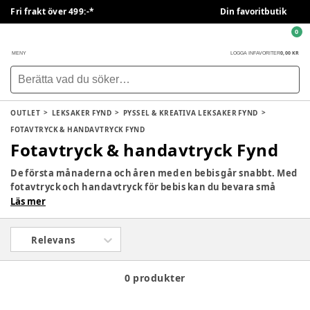
Fri frakt över 499:-*
Din favoritbutik
0
0,00 KR
MENY
LOGGA IN
FAVORITER
OUTLET
LEKSAKER FYND
PYSSEL & KREATIVA LEKSAKER FYND
FOTAVTRYCK & HANDAVTRYCK FYND
Fotavtryck & handavtryck Fynd
De första månaderna och åren med en bebis går snabbt. Med
fotavtryck och handavtryck för bebis kan du bevara små
ögonblick och skapa fina minnen att uppskatta länge. Med
Läs mer
färg, lera och enkla avtryckskit kan du föreviga barnets små
händer och fötter på ett personligt sätt.
Relevans
0 produkter