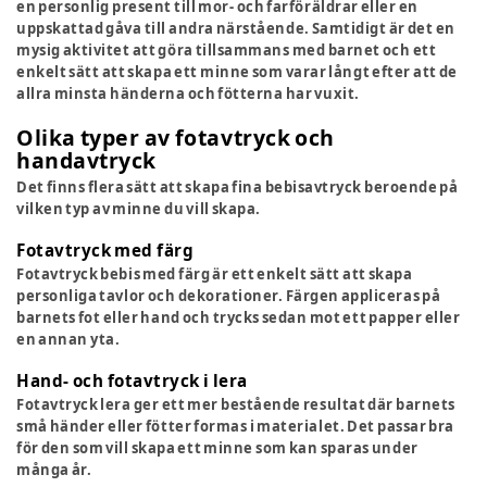
en personlig present till mor- och farföräldrar eller en
uppskattad gåva till andra närstående. Samtidigt är det en
mysig aktivitet att göra tillsammans med barnet och ett
enkelt sätt att skapa ett minne som varar långt efter att de
allra minsta händerna och fötterna har vuxit.
Olika typer av fotavtryck och
handavtryck
Det finns flera sätt att skapa fina bebisavtryck beroende på
vilken typ av minne du vill skapa.
Fotavtryck med färg
Fotavtryck bebis med färg är ett enkelt sätt att skapa
personliga tavlor och dekorationer. Färgen appliceras på
barnets fot eller hand och trycks sedan mot ett papper eller
en annan yta.
Hand- och fotavtryck i lera
Fotavtryck lera ger ett mer bestående resultat där barnets
små händer eller fötter formas i materialet. Det passar bra
för den som vill skapa ett minne som kan sparas under
många år.