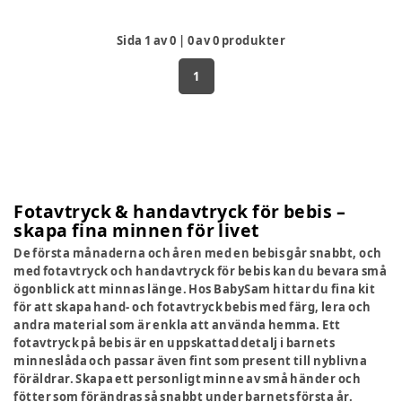
Sida
1
av
0
|
0
av
0
produkter
1
Fotavtryck & handavtryck för bebis –
skapa fina minnen för livet
De första månaderna och åren med en bebis går snabbt, och
med fotavtryck och handavtryck för bebis kan du bevara små
ögonblick att minnas länge. Hos BabySam hittar du fina kit
för att skapa hand- och fotavtryck bebis med färg, lera och
andra material som är enkla att använda hemma. Ett
fotavtryck på bebis är en uppskattad detalj i barnets
minneslåda och passar även fint som present till nyblivna
föräldrar. Skapa ett personligt minne av små händer och
fötter som förändras så snabbt under barnets första år.