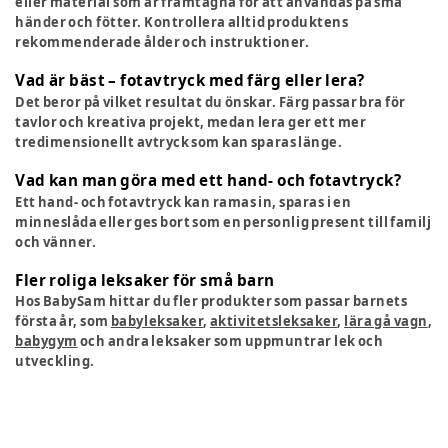
eller material som är framtagna för att användas på små
händer och fötter. Kontrollera alltid produktens
rekommenderade ålder och instruktioner.
Vad är bäst – fotavtryck med färg eller lera?
Det beror på vilket resultat du önskar. Färg passar bra för
tavlor och kreativa projekt, medan lera ger ett mer
tredimensionellt avtryck som kan sparas länge.
Vad kan man göra med ett hand- och fotavtryck?
Ett hand- och fotavtryck kan ramas in, sparas i en
minneslåda eller ges bort som en personlig present till familj
och vänner.
Fler roliga leksaker för små barn
Hos BabySam hittar du fler produkter som passar barnets
första år, som
babyleksaker
,
aktivitetsleksaker
,
lära gå vagn
,
babygym
och andra leksaker som uppmuntrar lek och
utveckling.