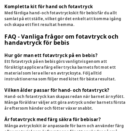
Kompletta kit för hand och fotavtryck
Med färdiga hand- och fotavtryckskit för bebis får du allt
samlat på ett ställe, vilket gör det enkelt att komma igång
och skapa ett fint resultat hemma.
FAQ - Vanliga frågor om fotavtryck och
handavtryck för bebis
Hur gör man ett fotavtryck på en bebis?
Ett fotavtryck på en bebis görs vanligtvis genom att
försiktigt applicera färg eller trycka barnets fot mot ett
material som lera eller en avtrycksyta. Följ alltid
instruktionerna som följer med kitet för bästa resultat.
Vilken ålder passar för hand- och fotavtryck?
Hand- och fotavtryck kan skapas redan när barnet är nyfött.
Många föräldrar väljer att göra avtryck under barnets första
år eftersom händer och fötter växer snabbt.
Är fotavtryck med färg säkra för bebisar?
Många avtryckskit är anpassade för barn och använder färg