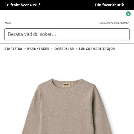
Fri frakt över 499:-*
Din favoritbutik
0
0,00 KR
MENY
LOGGA IN
FAVORITER
STARTSIDA
BARNKLÄDER
ÖVERDELAR
LÅNGÄRMADE TRÖJOR