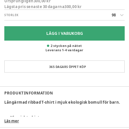
Ursprungligen
300,00 kr
Lägsta pris senaste 30 dagarna
300,00 kr
98
STORLEK
LÄGG I VARUKORG
2 stycken på nätet
Leverans
1
-
4
vardagar
365 DAGARS ÖPPET KÖP
PRODUKTINFORMATION
Långärmad ribbad T-shirt i mjuk ekologisk bomull för barn.
Klassisk t-shirt
Läs mer
Tight sittande och stretchig