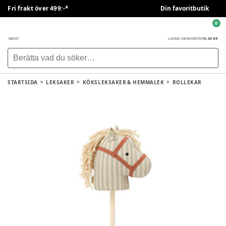
Fri frakt över 499:-*
Din favoritbutik
0
0,00 KR
MENY
LOGGA IN
FAVORITER
STARTSIDA
LEKSAKER
KÖKSLEKSAKER & HEMMALEK
ROLLEKAR