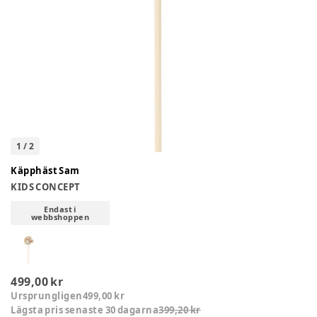
1
/
2
Käpphäst Sam
KIDS CONCEPT
Endast i
webbshoppen
499,00 kr
Ursprungligen
499,00 kr
Lägsta pris senaste 30 dagarna
399,20 kr