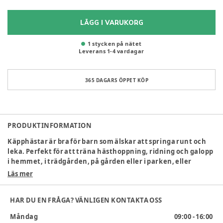
LÄGG I VARUKORG
1 stycken på nätet
Leverans
1
-
4
vardagar
365 DAGARS ÖPPET KÖP
PRODUKTINFORMATION
Käpphästar är bra för barn som älskar att springa runt och
leka. Perfekt för att träna hästhoppning, ridning och galopp
i hemmet, i trädgården, på gården eller i parken, eller
kanske rida ut i skogen. Sam den roliga hästen hjälper barn
Läs mer
att uppleva alla typer av äventyr. Sam är en stabil vän redo
för massor av spännande fantasifull lek. Med en jackhäst är
HAR DU EN FRÅGA? VÄNLIGEN KONTAKTA OSS
leken full av fart och aktivitet.
Måndag
09:00 - 16:00
Mått:
25,5 x 15,5 x 89 cm.