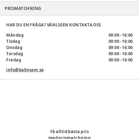
PRISMATCHNING
Produktionsland
:
Kina
Artikelnummer:
371006
HAR DU EN FRÅGA? VÄNLIGEN KONTAKTA OSS
Måndag
09:00 - 16:00
Tisdag
09:00 - 16:00
Onsdag
09:00 - 16:00
Torsdag
09:00 - 16:00
Fredag
09:00 - 16:00
info@babysam.se
Få alltid bästa pris
med prismatchning