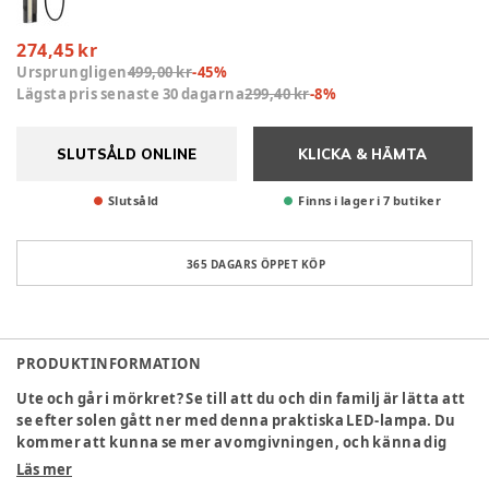
274,45 kr
Ursprungligen
499,00 kr
-
45
%
Lägsta pris senaste 30 dagarna
299,40 kr
-
8
%
SLUTSÅLD ONLINE
KLICKA & HÄMTA
Slutsåld
Finns i lager i 7 butiker
365 DAGARS ÖPPET KÖP
PRODUKTINFORMATION
Ute och går i mörkret? Se till att du och din familj är lätta att
se efter solen gått ner med denna praktiska LED-lampa. Du
kommer att kunna se mer av omgivningen, och känna dig
tryggare när du vet att andra kan se dig bättre. Går snabbt
Läs mer
att ladda.