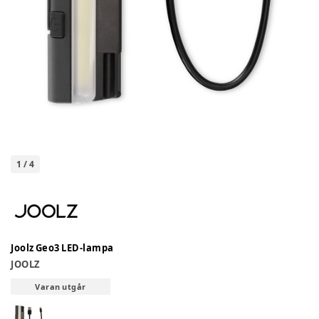
1
/
4
Joolz Geo3 LED-lampa
JOOLZ
Varan utgår