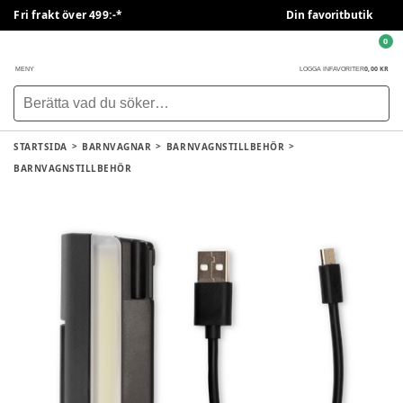
Fri frakt över 499:-*
Din favoritbutik
0
0,00 KR
MENY
LOGGA IN
FAVORITER
STARTSIDA
BARNVAGNAR
BARNVAGNSTILLBEHÖR
BARNVAGNSTILLBEHÖR