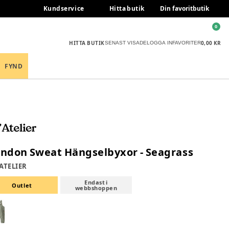
Kundservice
Hitta butik
Din favoritbutik
0
HITTA BUTIK
0,00 KR
SENAST VISADE
LOGGA IN
FAVORITER
FYND
ondon Sweat Hängselbyxor - Seagrass
 ATELIER
Endast i
Outlet
webbshoppen