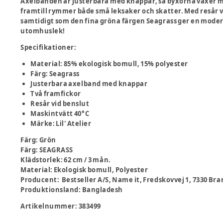
Axelbanden är justerbara med knappar, så byxorna växer med
framtill rymmer både små leksaker och skatter. Med resår vi
samtidigt som den fina gröna färgen Seagrass ger en moder
utomhuslek!
Specifikationer:
Material: 85% ekologisk bomull, 15% polyester
Färg: Seagrass
Justerbara axelband med knappar
Två framfickor
Resår vid benslut
Maskintvätt 40°C
Märke: Lil' Atelier
Färg
:
Grön
Färg
:
SEAGRASS
Klädstorlek
:
62 cm / 3 mån.
Material
:
Ekologisk bomull, Polyester
Producent
:
Bestseller A/S, Name it, Fredskovvej 1, 7330 B
Produktionsland
:
Bangladesh
Artikelnummer:
383499