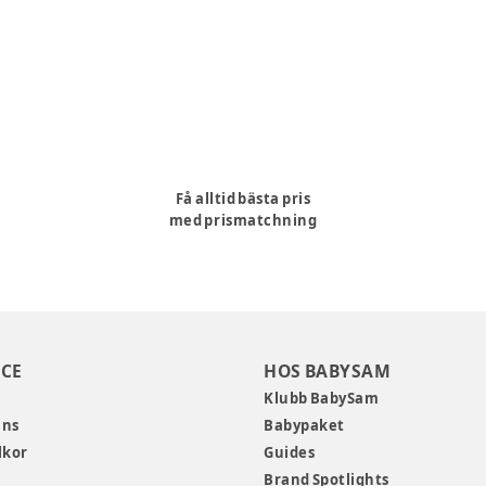
Få alltid bästa pris
med prismatchning
CE
HOS BABYSAM
Klubb BabySam
ans
Babypaket
lkor
Guides
Brand Spotlights