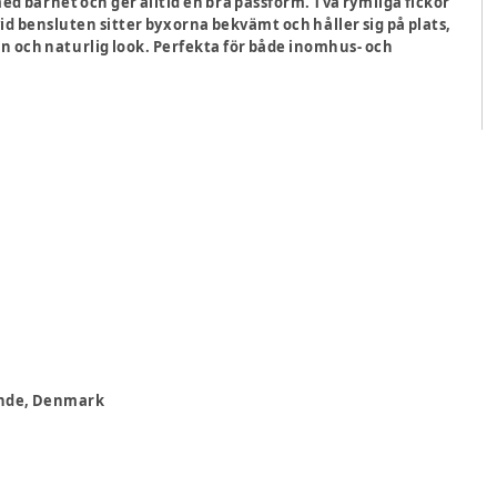
 barnet och ger alltid en bra passform. Två rymliga fickor
d bensluten sitter byxorna bekvämt och håller sig på plats,
n och naturlig look. Perfekta för både inomhus- och
rande, Denmark