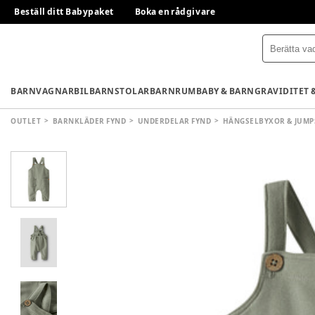
Beställ ditt Babypaket
Boka en rådgivare
BARNVAGNAR
BILBARNSTOLAR
BARNRUM
BABY & BARN
GRAVIDITET 
OUTLET
BARNKLÄDER FYND
UNDERDELAR FYND
HÄNGSELBYXOR & JUMP