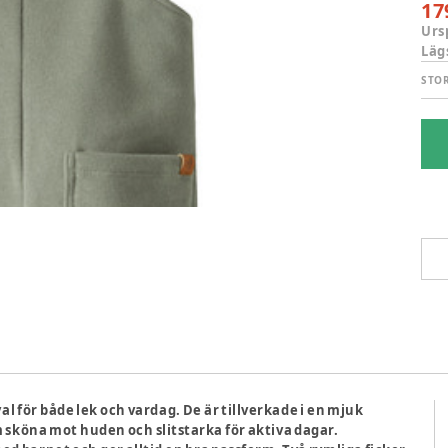
17
Urs
Läg
STO
al för både lek och vardag. De är tillverkade i en mjuk
m sköna mot huden och slitstarka för aktiva dagar.