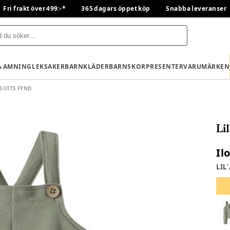
Fri frakt över 499:-*
365 dagars öppet köp
Snabba leveranser
& AMNING
LEKSAKER
BARNKLÄDER
BARNSKOR
PRESENTER
VARUMÄRKEN
SUITS FYND
Il
LIL'