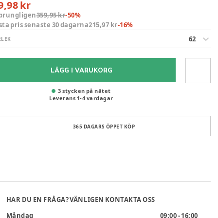
9,98 kr
prungligen
359,95 kr
-
50
%
sta pris senaste 30 dagarna
215,97 kr
-
16
%
62
RLEK
LÄGG I VARUKORG
3 stycken på nätet
Leverans
1
-
4
vardagar
365 DAGARS ÖPPET KÖP
HAR DU EN FRÅGA? VÄNLIGEN KONTAKTA OSS
Måndag
09:00 - 16:00