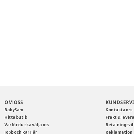
OM OSS
KUNDSERVI
BabySam
Kontakta oss
Hitta butik
Frakt & lever
Varför du ska välja oss
Betalningsvil
Jobb och karriär
Reklamation