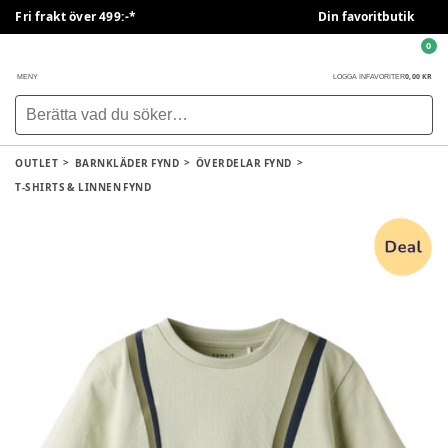
Fri frakt över 499:-*
Din favoritbutik
0
0,00 KR
MENY
LOGGA IN
FAVORITER
OUTLET
BARNKLÄDER FYND
ÖVERDELAR FYND
T-SHIRTS & LINNEN FYND