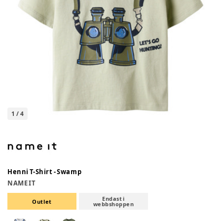
1
/
4
Henni T-Shirt - Swamp
NAME IT
Endast i
Outlet
webbshoppen