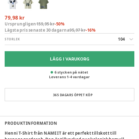
79,98 kr
Ursprungligen
159,95 kr
-
50
%
Lägsta pris senaste 30 dagarna
95,97 kr
-
16
%
104
STORLEK
LÄGG I VARUKORG
6 stycken på nätet
Leverans
1
-
4
vardagar
365 DAGARS ÖPPET KÖP
PRODUKTINFORMATION
Henni T-Shirt från NAME IT är ett perfekt tillskott till