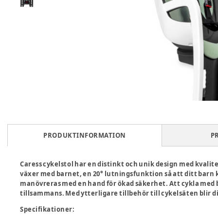
PRODUKTINFORMATION
P
Caress cykelstol har en distinkt och unik design med kvalitet
växer med barnet, en 20° lutningsfunktion så att ditt barn
manövreras med en hand för ökad säkerhet. Att cykla med 
tillsammans. Med ytterligare tillbehör till cykelsäten bli
Specifikationer: