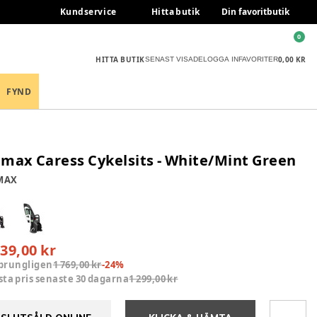
Kundservice
Hitta butik
Din favoritbutik
0
HITTA BUTIK
0,00 KR
SENAST VISADE
LOGGA IN
FAVORITER
FYND
max Caress Cykelsits - White/Mint Green
MAX
339,00 kr
prungligen
1 769,00 kr
-
24
%
sta pris senaste 30 dagarna
1 299,00 kr