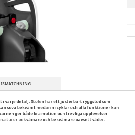
RISMATCHNING
 i varje detalj. Stolen har ett justerbart ryggstöd som
 kan sova bekvämt medan ni cyklar och alla funktioner kan
barnen ger både bra motion och trevliga upplevelser
r dina turer bekvämare och bekvämare oavsett väder.