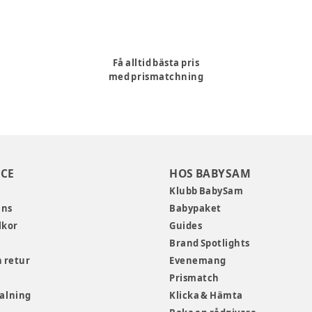
Få alltid bästa pris
med prismatchning
CE
HOS BABYSAM
Klubb BabySam
ans
Babypaket
lkor
Guides
Brand Spotlights
 retur
Evenemang
Prismatch
talning
Klicka & Hämta