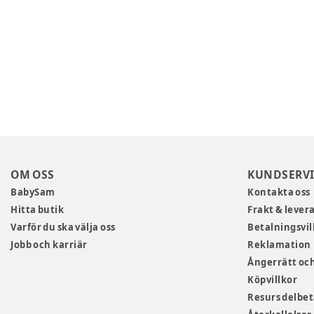
OM OSS
KUNDSERVI
BabySam
Kontakta oss
Hitta butik
Frakt & lever
Varför du ska välja oss
Betalningsvil
Jobb och karriär
Reklamation
Ångerrätt och
Köpvillkor
Resurs delbe