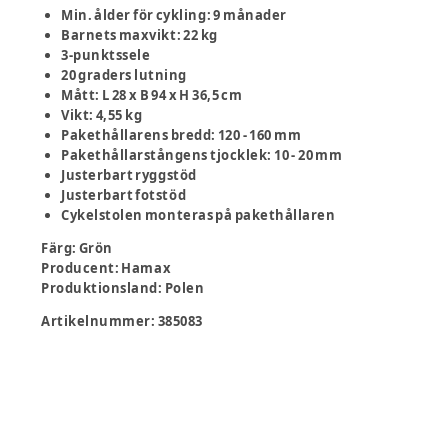
Min. ålder för cykling: 9 månader
Barnets maxvikt: 22 kg
3-punktssele
20 graders lutning
Mått: L 28 x B 94 x H 36,5 cm
Vikt: 4,55 kg
Pakethållarens bredd: 120 - 160 mm
Pakethållarstångens tjocklek: 10 - 20 mm
Justerbart ryggstöd
Justerbart fotstöd
Cykelstolen monteras på pakethållaren
Färg
:
Grön
Producent
:
Hamax
Produktionsland
:
Polen
Artikelnummer:
385083