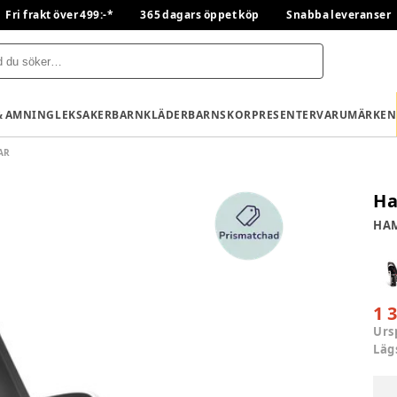
Fri frakt över 499:-*
365 dagars öppet köp
Snabba leveranser
& AMNING
LEKSAKER
BARNKLÄDER
BARNSKOR
PRESENTER
VARUMÄRKEN
AR
Ha
HA
1 
Urs
Läg