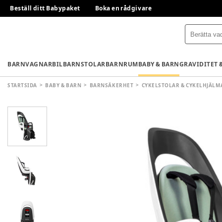
Beställ ditt Babypaket
Boka en rådgivare
BARNVAGNAR
BILBARNSTOLAR
BARNRUM
BABY & BARN
GRAVIDITET 
STARTSIDA
BABY & BARN
BARNSÄKERHET
CYKELSTOLAR & CYKELHJÄLM