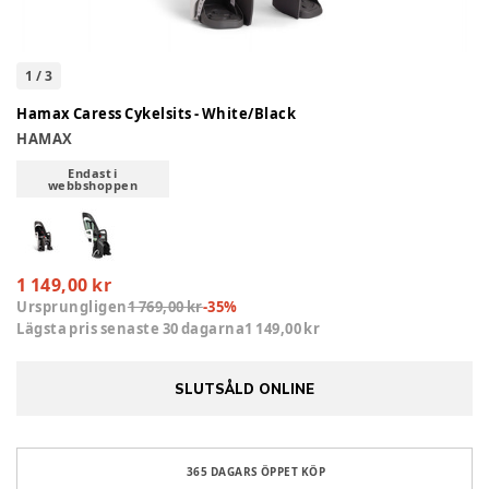
1
/
3
Hamax Caress Cykelsits - White/Black
HAMAX
Endast i
webbshoppen
1 149,00 kr
Ursprungligen
1 769,00 kr
-
35
%
Lägsta pris senaste 30 dagarna
1 149,00 kr
SLUTSÅLD ONLINE
365 DAGARS ÖPPET KÖP