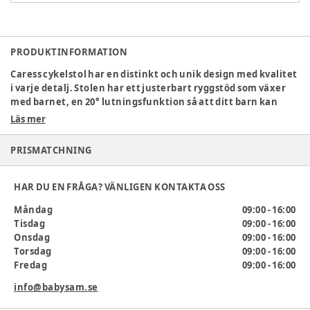
PRODUKTINFORMATION
Caress cykelstol har en distinkt och unik design med kvalitet
i varje detalj. Stolen har ett justerbart ryggstöd som växer
med barnet, en 20° lutningsfunktion så att ditt barn kan
sova bekvämt medan ni cyklar och alla funktioner kan
Läs mer
manövreras med en hand för ökad säkerhet. Att cykla med
barnen ger både bra motion och trevliga upplevelser
PRISMATCHNING
tillsammans. Med ytterligare tillbehör till cykelsäten blir
dina turer bekvämare och bekvämare oavsett väder.
HAR DU EN FRÅGA? VÄNLIGEN KONTAKTA OSS
Specifikationer:
Måndag
09:00 - 16:00
Min. ålder för cykling: 9 månader
Tisdag
09:00 - 16:00
Barnets maxvikt: 22 kg
Onsdag
09:00 - 16:00
3-punktssele
Torsdag
09:00 - 16:00
20 graders lutning
Fredag
09:00 - 16:00
Mått: L 28 x B 94 x H 36,5 cm
Vikt: 4,55 kg
info@babysam.se
Pakethållarens bredd: 120 - 160 mm