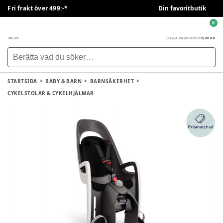
Fri frakt över 499:-*
Din favoritbutik
0
0,00 KR
MENY
LOGGA IN
FAVORITER
STARTSIDA
BABY & BARN
BARNSÄKERHET
CYKELSTOLAR & CYKELHJÄLMAR