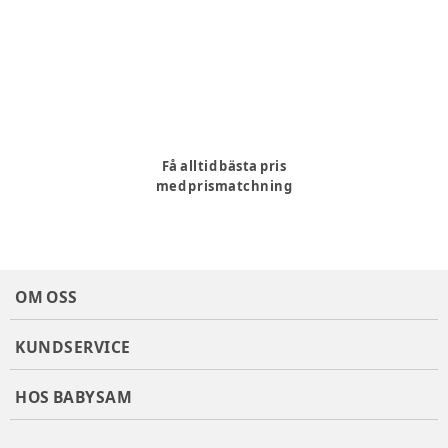
Pakethållarstångens tjocklek: 10 - 20 mm
Justerbart ryggstöd
Justerbart fotstöd
Cykelstolen monteras på pakethållaren
Färg
:
Svart
Producent
:
Hamax
Produktionsland
:
Polen
Få alltid bästa pris
Artikelnummer:
385081
med prismatchning
OM OSS
KUNDSERVICE
HOS BABYSAM