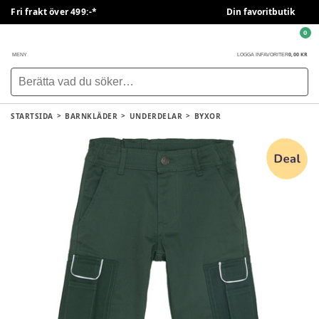
Fri frakt över 499:-*
Din favoritbutik
0
0,00 KR
MENY
LOGGA IN
FAVORITER
STARTSIDA
BARNKLÄDER
UNDERDELAR
BYXOR