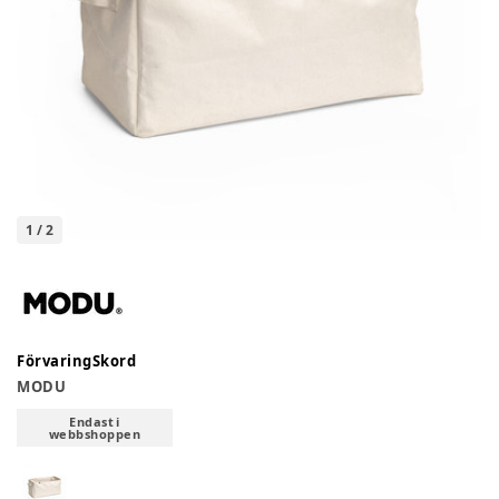
1
/
2
FörvaringSkord
MODU
Endast i
webbshoppen