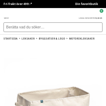
Fri frakt över 499:-*
Din favoritbutik
0
0,00 KR
MENY
LOGGA IN
FAVORITER
STARTSIDA
LEKSAKER
BYGGSATSER & LEGO
MOTORIKLEKSAKER