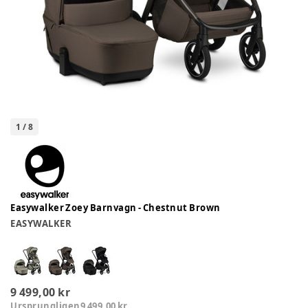
1
/
8
Easywalker Zoey Barnvagn - Chestnut Brown
EASYWALKER
9 499,00 kr
Ursprungligen
9 499,00 kr