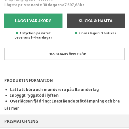
Lägsta pris senaste 30 dagarna
7 597,68 kr
LÄGG I VARUKORG
KLICKA & HÄMTA
1 stycken på nätet
Finns i lager i 3 butiker
Leverans
1
-
4
vardagar
365 DAGARS ÖPPET KÖP
PRODUKTINFORMATION
Lätt att köra och manövrera på alla underlag
Inbyggt ryggstöd i lyften
Överlägsen fjädring: Enastående stötdämpning och bra
grepp
Läs mer
Möt Zoey, den mångsidiga dubbelbarnvagnen som anpassar
PRISMATCHNING
sig efter ditt barns behov!