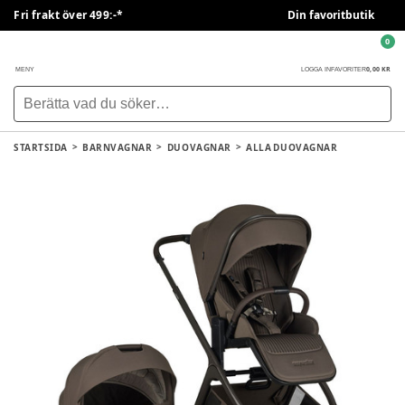
Fri frakt över 499:-*
Din favoritbutik
0
0,00 KR
MENY
LOGGA IN
FAVORITER
STARTSIDA
BARNVAGNAR
DUOVAGNAR
ALLA DUOVAGNAR