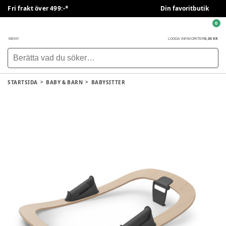
Fri frakt över 499:-*
Din favoritbutik
0
0,00 KR
MENY
LOGGA IN
FAVORITER
STARTSIDA
BABY & BARN
BABYSITTER