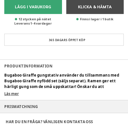
LÄGG I VARUKORG
KLICKA & HÄMTA
12 stycken på nätet
Finns i lager i 1 butik
Leverans
1
-
4
vardagar
365 DAGARS ÖPPET KÖP
PRODUKTINFORMATION
Bugaboo Giraffe gungstativ använder du tillsammans med
Bugaboo Giraffe nyfödd set (säljs separat). Ramen ger ett
härligt gung som de små uppskattar! Önskar du att
babysittern står stilla går den enkelt att låsa.
Läs mer
Specifikationer:
PRISMATCHNING
Rekommenderad ålder: ca 0-6 månader
Maxvikt: 9 kg
HAR DU EN FRÅGA? VÄNLIGEN KONTAKTA OSS
Gungstativets vikt: 0,9 kg