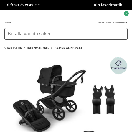
Fri frakt över 499:-*
Din favoritbutik
0
0,00 KR
MENY
LOGGA IN
FAVORITER
STARTSIDA
BARNVAGNAR
BARNVAGNSPAKET