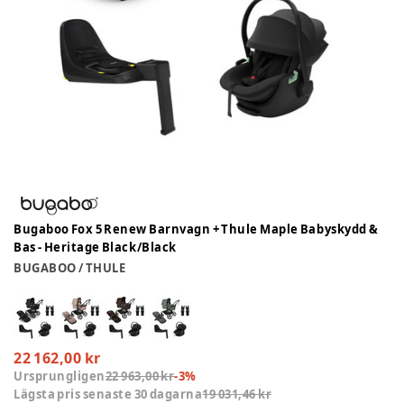
Bugaboo Fox 5 Renew Barnvagn + Thule Maple Babyskydd &
Bas - Heritage Black/Black
BUGABOO / THULE
22 162,00 kr
Ursprungligen
22 963,00 kr
-
3
%
Lägsta pris senaste 30 dagarna
19 031,46 kr