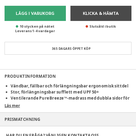
LÄGG I VARUKORG
KLICKA & HÄMTA
10 stycken på nätet
Slutsåld i butik
Leverans
1
-
4
vardagar
365 DAGARS ÖPPET KÖP
PRODUKTINFORMATION
Vändbar, fällbar och förlängningsbar ergonomisk sittdel
Stor, förlängningsbar sufflett med UPF 50+
Ventilerande PureBreeze™-madrass med dubbla sidor för
komfort året runt
Läs mer
Stabil men lätt konstruktion med smidig och responsiv
manövrering med en hand
PRISMATCHNING
Thule Maple Babyskydd tillsammans med Alfi bas har
t
oppresultat i ADAC:s test oktober 2024 – bevisad säkerhet
och komfort
HAR DU EN FRÅGA? VÄNLIGEN KONTAKTA OSS