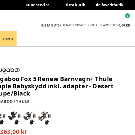
Kundservice
Hitta butik
Din favoritbutik
0
HITTA BUTIK
0,00 KR
SENAST VISADE
LOGGA IN
FAVORITER
FYND
gaboo Fox 5 Renew Barnvagn+ Thule
ple Babyskydd inkl. adapter - Desert
upe/Black
ABOO / THULE
 363,00 kr