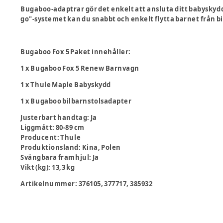
Bugaboo-adaptrar gör det enkelt att ansluta ditt babyskydd
go"-systemet kan du snabbt och enkelt flytta barnet från bi
Bugaboo Fox 5 Paket innehåller:
1 x Bugaboo Fox 5 Renew Barnvagn
1 x Thule Maple Babyskydd
1 x Bugaboo bilbarnstolsadapter
Justerbart handtag
:
Ja
Liggmått
:
80-89 cm
Producent
:
Thule
Produktionsland
:
Kina, Polen
Svängbara framhjul
:
Ja
Vikt (kg)
:
13,3 kg
Artikelnummer:
376105, 377717, 385932