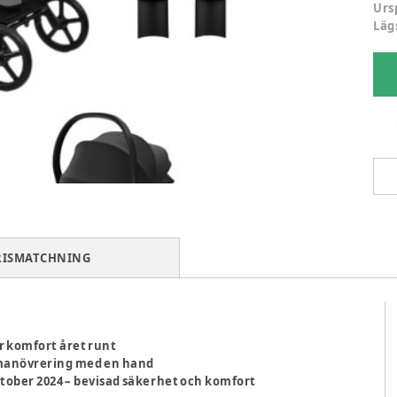
Urs
Läg
RISMATCHNING
l
r komfort året runt
 manövrering med en hand
ktober 2024 – bevisad säkerhet och komfort