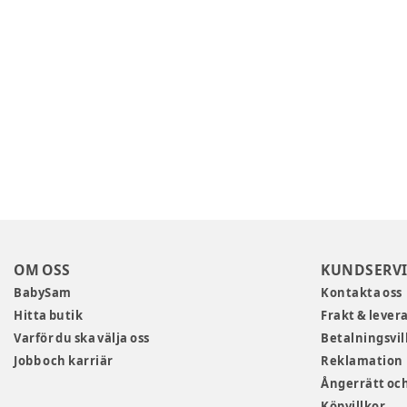
OM OSS
KUNDSERVI
BabySam
Kontakta oss
Hitta butik
Frakt & lever
Varför du ska välja oss
Betalningsvil
Jobb och karriär
Reklamation
Ångerrätt och
Köpvillkor