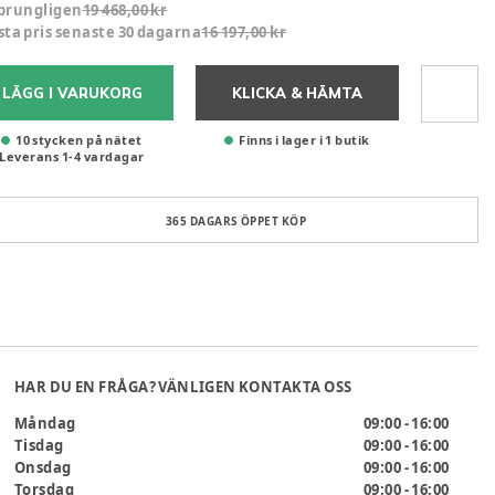
prungligen
19 468,00 kr
sta pris senaste 30 dagarna
16 197,00 kr
LÄGG I VARUKORG
KLICKA & HÄMTA
10 stycken på nätet
Finns i lager i 1 butik
Leverans
1
-
4
vardagar
365 DAGARS ÖPPET KÖP
HAR DU EN FRÅGA? VÄNLIGEN KONTAKTA OSS
Måndag
09:00 - 16:00
Tisdag
09:00 - 16:00
Onsdag
09:00 - 16:00
Torsdag
09:00 - 16:00