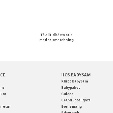
Få alltid bästa pris
med prismatchning
CE
HOS BABYSAM
Klubb BabySam
ans
Babypaket
lkor
Guides
Brand Spotlights
 retur
Evenemang
Prismatch