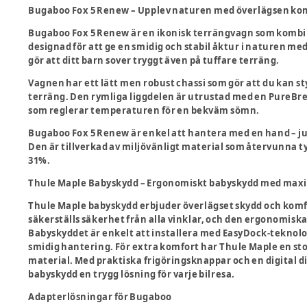
Bugaboo Fox 5 Renew – Upplev naturen med överlägsen ko
Bugaboo Fox 5 Renew är en ikonisk terrängvagn som kombin
designad för att ge en smidig och stabil åktur i naturen med
gör att ditt barn sover tryggt även på tuffare terräng.
Vagnen har ett lätt men robust chassi som gör att du kan sty
terräng. Den rymliga liggdelen är utrustad med en PureBree
som reglerar temperaturen för en bekväm sömn.
Bugaboo Fox 5 Renew är enkel att hantera med en hand – jus
Den är tillverkad av miljövänligt material som återvunna 
31%.
Thule Maple Babyskydd – Ergonomiskt babyskydd med max
Thule Maple babyskydd erbjuder överlägset skydd och komfo
säkerställs säkerhet från alla vinklar, och den ergonomisk
Babyskyddet är enkelt att installera med EasyDock-teknolog
smidig hantering. För extra komfort har Thule Maple en sto
material. Med praktiska frigöringsknappar och en digital di
babyskydd en trygg lösning för varje bilresa.
Adapterlösningar för Bugaboo