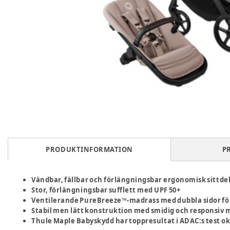
PRODUKTINFORMATION
P
Vändbar, fällbar och förlängningsbar ergonomisk sittde
Stor, förlängningsbar sufflett med UPF 50+
Ventilerande PureBreeze™-madrass med dubbla sidor fö
Stabil men lätt konstruktion med smidig och responsiv
Thule Maple Babyskydd har toppresultat i ADAC:s test o