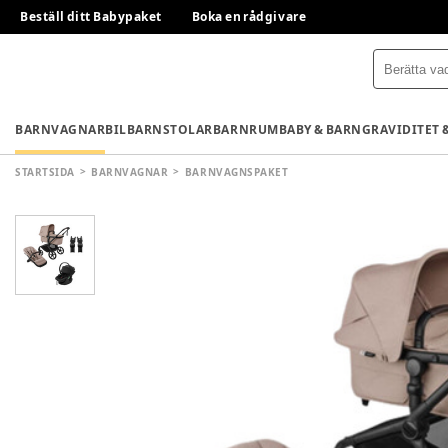
Beställ ditt Babypaket
Boka en rådgivare
BARNVAGNAR
BILBARNSTOLAR
BARNRUM
BABY & BARN
GRAVIDITET 
STARTSIDA
BARNVAGNAR
BARNVAGNSPAKET