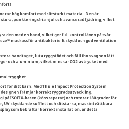
mfort!
erar hög komfort med slitstarkt material. Den är
 stora, punkteringsfria hjul och avancerad fjädring, vilket
ra den med en hand, vilket ger full kontroll även på svår
ze™️ madrass för antibakteriellt skydd och god ventilation
tera handtaget, luta ryggstödet och fäll ihop vagnen lätt.
tyger och aluminium, vilket minskar CO2-avtrycket med
imal trygghet
rt för ditt barn. Med Thule Impact Protection System
a designen främjar korrekt ryggradsutveckling.
i på ISOFIX-basen (köps separat) och roterar 180 grader för
r, UV-skyddande sufflett och slitstarka, maskintvättbara
splay som bekräftar korrekt installation, är detta