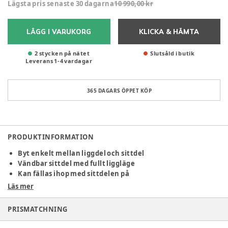
Lägsta pris senaste 30 dagarna
10 990,00 kr
LÄGG I VARUKORG
KLICKA & HÄMTA
2 stycken på nätet
Slutsåld i butik
Leverans
1
-
4
vardagar
365 DAGARS ÖPPET KÖP
PRODUKTINFORMATION
Byt enkelt mellan liggdel och sittdel
Vändbar sittdel med fullt liggläge
Kan fällas ihop med sittdelen på
Läs mer
Smile 5Z erbjuder ultimat flexibilitet. Smile 5Z kan fällas
ihop till en kompakt storlek, och det automatiska låset
PRISMATCHNING
håller den ihopfälld och lätt att hantera tills du är redo att
ge dig iväg igen. Dessutom är den fristående, vilket hjälper