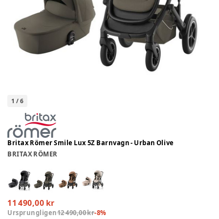
1
/
6
Britax Römer Smile Lux 5Z Barnvagn - Urban Olive
BRITAX RÖMER
11 490,00 kr
Ursprungligen
12 490,00 kr
-
8
%