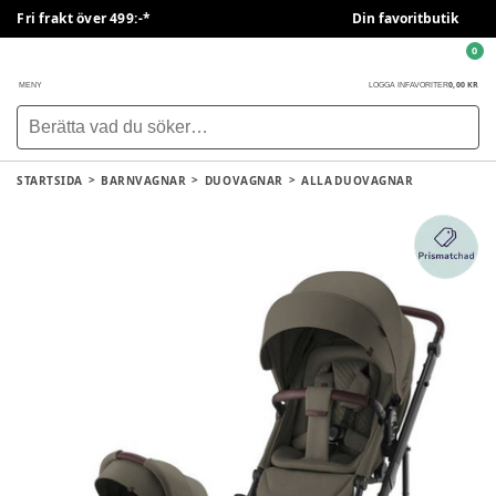
Fri frakt över 499:-*
Din favoritbutik
0
0,00 KR
MENY
LOGGA IN
FAVORITER
STARTSIDA
BARNVAGNAR
DUOVAGNAR
ALLA DUOVAGNAR