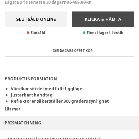
Lägsta pris senaste 30 dagarna
6 495,00 kr
SLUTSÅLD ONLINE
KLICKA & HÄMTA
Slutsåld
Finns i lager i 1 butik
365 DAGARS ÖPPET KÖP
PRODUKTINFORMATION
Vändbar sittdel med fullt liggläge
Justerbart handtag
Reflektorer säkerställer 360 graders synlighet
Kan fällas ihop med sittdelen på
Läs mer
Oavsett om det är en spännande resa till mor- och
PRISMATCHNING
farföräldrarnas hus eller en skön tupplur i parken, erbjuder
SMILE 5Z ultimat flexibilitet. Du behöver inte köpa en större
bil – Smile 5Z fälls ihop till en kompakt storlek och det