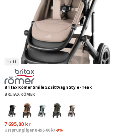
1
/
11
Britax Römer Smile 5Z Sittvagn Style - Teak
BRITAX RÖMER
7 695,00 kr
Ursprungligen
8 495,00 kr
-
9
%