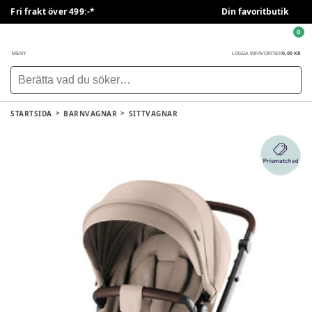
Fri frakt över 499:-*
Din favoritbutik
0
0,00 KR
MENY
LOGGA IN
FAVORITER
STARTSIDA
BARNVAGNAR
SITTVAGNAR