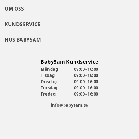
Navigera smala dörröppningar med lätthet med de
OM OSS
svängbara framhjulen eller lås dem på plats för att göra
skogspromenader enklare
Punkteringssäkra däck av robust gummi och en inre
KUNDSERVICE
skumkärna som hjälper till att jämna ut ojämnheter i
vägen
HOS BABYSAM
Flip Flop-vänlig broms med bromsindikatorer
Automatiskt lås håller vagnen hopfälld och lätt att
hantera tills du är redo att gå igen
BabySam Kundservice
Mått och vikt:
Måndag
09:00 - 16:00
Barnvagn hopfälld (med sittdel och hjul) H: 90 x B: 40 x D:
Tisdag
09:00 - 16:00
57 cm.
Onsdag
09:00 - 16:00
Chassi hopfällt (med hjul) H: 84 x B: 27 x D: 57 cm.
Torsdag
09:00 - 16:00
Handtagshöjd 80–113 cm.
Fredag
09:00 - 16:00
Ryggstödets längd 48 cm.
Fotstödets längd 23 cm.
info@babysam.se
Sitsens bredd: 30 x djup: 23 cm.
Maximal barnvikt 22 kg.
Maximal vikt i varukorg 7 kg.
De olika tygerna: