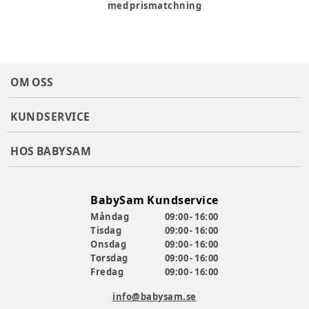
med prismatchning
Storlek 31: 20,6 cm
Storlek 32: 21,2 cm
Färg
:
Blå
Färg
:
SNORKEL
Klädstorlek
:
80 cm / 12 mån.
OM OSS
Material
:
Gummi, Bomull
Produktionsland
:
Kina
KUNDSERVICE
Artikelnummer:
383938
HOS BABYSAM
BabySam Kundservice
Måndag
09:00 - 16:00
Tisdag
09:00 - 16:00
Onsdag
09:00 - 16:00
Torsdag
09:00 - 16:00
Fredag
09:00 - 16:00
info@babysam.se