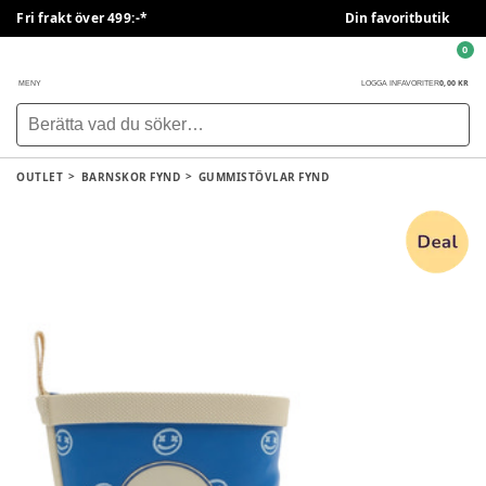
Fri frakt över 499:-*
Din favoritbutik
0
0,00 KR
MENY
LOGGA IN
FAVORITER
OUTLET
BARNSKOR FYND
GUMMISTÖVLAR FYND