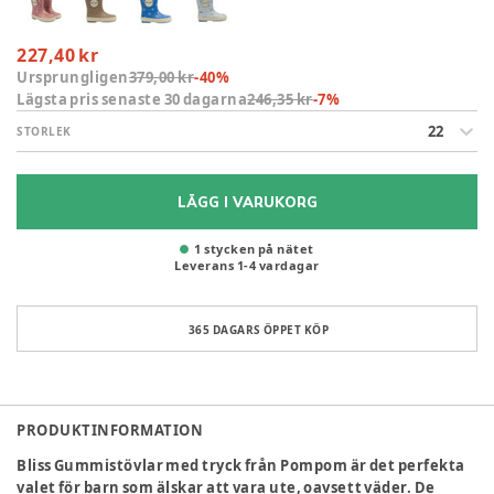
227,40 kr
Ursprungligen
379,00 kr
-
40
%
Lägsta pris senaste 30 dagarna
246,35 kr
-
7
%
22
STORLEK
LÄGG I VARUKORG
1 stycken på nätet
Leverans
1
-
4
vardagar
365 DAGARS ÖPPET KÖP
PRODUKTINFORMATION
Bliss Gummistövlar med tryck från Pompom är det perfekta
valet för barn som älskar att vara ute, oavsett väder. De