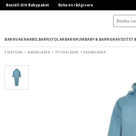
Beställ ditt Babypaket
Boka en rådgivare
BARNVAGNAR
BILBARNSTOLAR
BARNRUM
BABY & BARN
GRAVIDITET 
STARTSIDA
BARNKLÄDER
YTTERKLÄDER
REGNKLÄDER