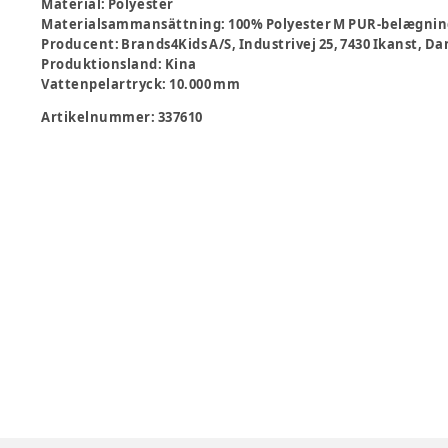
Material
:
Polyester
Materialsammansättning
:
100% Polyester M PUR-belægni
Producent
:
Brands4Kids A/S, Industrivej 25, 7430 Ikanst,
Produktionsland
:
Kina
Vattenpelartryck
:
10.000 mm
Artikelnummer:
337610