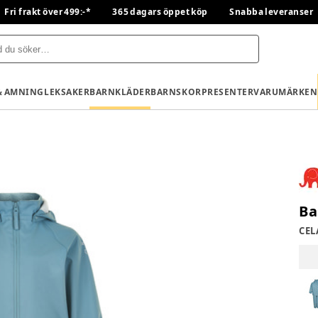
Fri frakt över 499:-*
365 dagars öppet köp
Snabba leveranser
& AMNING
LEKSAKER
BARNKLÄDER
BARNSKOR
PRESENTER
VARUMÄRKEN
Ba
CEL