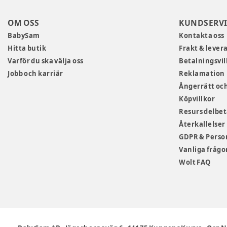
OM OSS
KUNDSERVI
BabySam
Kontakta oss
Hitta butik
Frakt & lever
Varför du ska välja oss
Betalningsvil
Jobb och karriär
Reklamation
Ångerrätt och
Köpvillkor
Resurs delbe
Återkallelser
GDPR & Perso
Vanliga frågo
Wolt FAQ