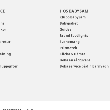
CE
HOS BABYSAM
Klubb BabySam
ans
Babypaket
lkor
Guides
Brand Spotlights
 retur
Evenemang
Prismatch
talning
Klicka & Hämta
Boka en rådgivare
nuppgifter
Boka service på din barnvagn
r