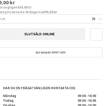
9,00 kr
prungligen
639,00 kr
sta pris senaste 30 dagarna
479,25 kr
70
RLEK
SLUTSÅLD ONLINE
365 DAGARS ÖPPET KÖP
HAR DU EN FRÅGA? VÄNLIGEN KONTAKTA OSS
Måndag
09:00 - 16:00
Tisdag
09:00 - 16:00
Onsdag
09:00 - 16:00