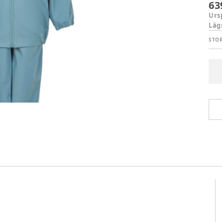
63
Urs
Läg
STO