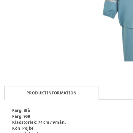
PRODUKTINFORMATION
Färg
:
Blå
Färg
:
969
Klädstorlek
:
74 cm / 9 mån.
Kön
:
Pojke