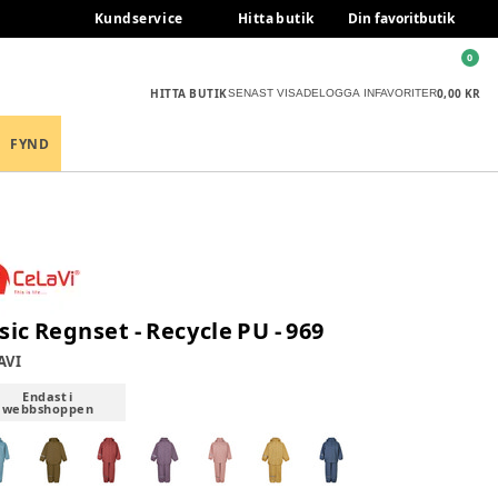
Kundservice
Hitta butik
Din favoritbutik
0
HITTA BUTIK
0,00 KR
SENAST VISADE
LOGGA IN
FAVORITER
FYND
sic Regnset - Recycle PU - 969
AVI
Endast i
webbshoppen