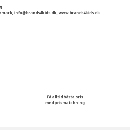
ng
 Danmark, info@brands4kids.dk, www.brands4kids.dk
Få alltid bästa pris
med prismatchning