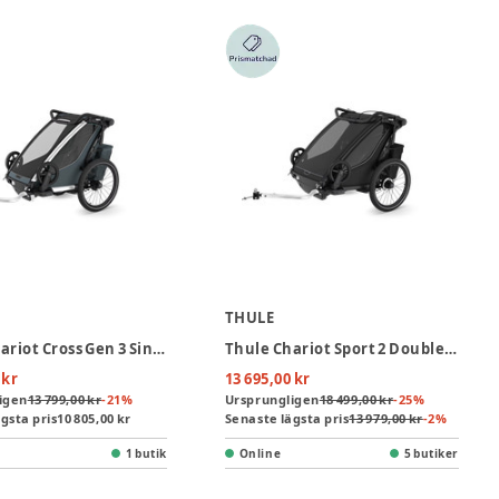
THULE
Thule Chariot Cross Gen 3 Single Cykelvagn - Dark Slate
Thule Chariot Sport 2 Double Cykelvagn 2 Barn - Black
 kr
13 695,00 kr
igen
13 799,00 kr
-
21
%
Ursprungligen
18 499,00 kr
-
25
%
gsta pris
10 805,00 kr
Senaste lägsta pris
13 979,00 kr
-
2
%
1 butik
Online
5 butiker