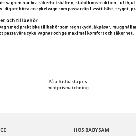
att vagnen har bra säkerhetsbälten, stabil konstruktion, lufthjul 
i dig att hitta en cykelvagn som passar din livsstil bäst, tryggt, p
er och tillbehör
vagn med praktiska tillbehör som
regnskydd
,
åkpåsar
,
mugghålla
tt passa våra cykelvagnar och ge maximal komfort och säkerhet.
Få alltid bästa pris
med prismatchning
CE
HOS BABYSAM