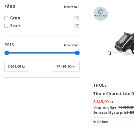
FÄRG
Återställ
Grøn
(
1
)
Svart
(
2
)
PRIS
Återställ
3 601,00 kr
17 499,00 kr
THULE
8 849,00 kr
Ursprungligen
10 999,00
Senaste lägsta pris
8 49
Online