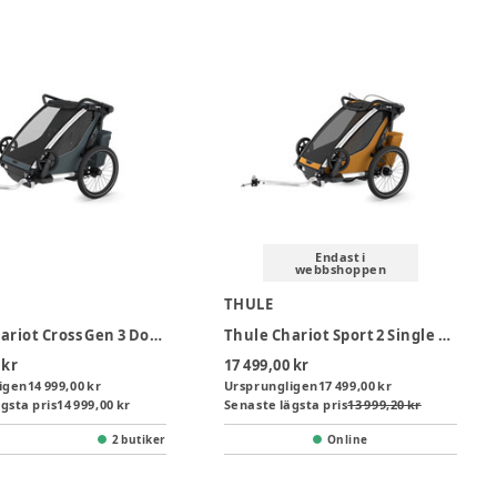
Endast i
webbshoppen
THULE
Thule Chariot Cross Gen 3 Double Cykelvagn 2 Barn - Slate
Thule Chariot Sport 2 Single Cykelvagn - Gold
 kr
17 499,00 kr
igen
14 999,00 kr
Ursprungligen
17 499,00 kr
gsta pris
14 999,00 kr
Senaste lägsta pris
13 999,20 kr
2 butiker
Online