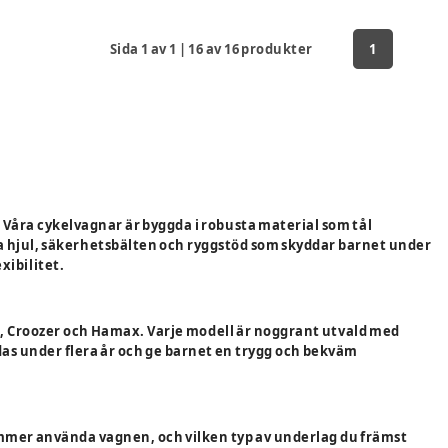
Sida
1
av
1
|
16
av
16
produkter
1
 Våra cykelvagnar är byggda i robusta material som tål
la hjul, säkerhetsbälten och ryggstöd som skyddar barnet under
xibilitet.
b, Croozer och Hamax. Varje modell är noggrant utvald med
as under flera år och ge barnet en trygg och bekväm
 kommer använda vagnen, och vilken typ av underlag du främst