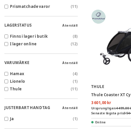
Prismatchade varor
(
11
)
LAGERSTATUS
Återställ
Finns i lager i butik
(
8
)
I lager online
(
12
)
VARUMÄRKE
Återställ
Hamax
(
4
)
Lionelo
(
1
)
THULE
Thule
(
11
)
3 601,00 kr
JUSTERBART HANDTAG
Återställ
Ursprungligen
4 499,00 
Senaste lägsta pris
3 54
Ja
(
1
)
Online