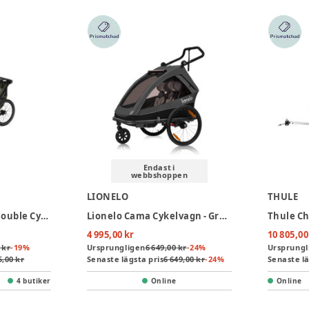
Endast i
webbshoppen
LIONELO
THULE
Thule Chariot Lite Double Cykelvagn - Vintage Green
Lionelo Cama Cykelvagn - Grey Graphite
4 995,00 kr
10 805,00
 kr
-
19
%
Ursprungligen
6 649,00 kr
-
24
%
Ursprungl
5,00 kr
Senaste lägsta pris
6 649,00 kr
-
24
%
Senaste lä
4 butiker
Online
Online