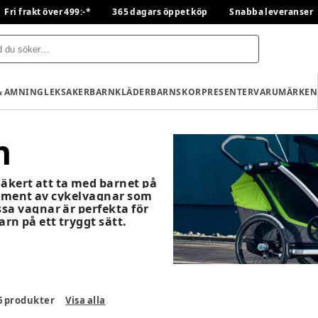
Fri frakt över 499:-*
365 dagars öppet köp
Snabba leveranser
& AMNING
LEKSAKER
BARNKLÄDER
BARNSKOR
PRESENTER
VARUMÄRKEN
n
säkert att ta med barnet på
timent av cykelvagnar som
ssa vagnar är perfekta för
rn på ett tryggt sätt.
6
produkter
Visa alla