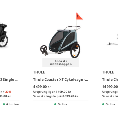
Endast i
webbshoppen
THULE
THULE
Thule Chariot Sport 2 Single Cykelvagn - Black
Thule Coaster XT Cykelvagn - Blue
4 499,00 kr
14 999,00
 kr
-
20
%
Ursprungligen
4 499,00 kr
Ursprungl
90,00 kr
Senaste lägsta pris
3 599,20 kr
Senaste lä
6 butiker
Online
Online