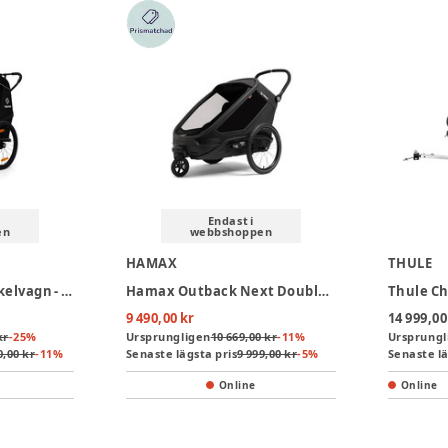
Endast i
en
webbshoppen
HAMAX
THULE
Hamax Traveller Cykelvagn - Black
Hamax Outback Next Double Cykelvagn - Black
9 490,00 kr
14 999,00
kr
-
25
%
Ursprungligen
10 669,00 kr
-
11
%
Ursprungl
0,00 kr
-
11
%
Senaste lägsta pris
9 999,00 kr
-
5
%
Senaste lä
Online
Online