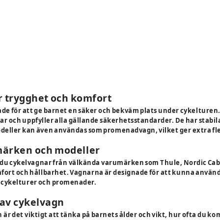
r trygghet och komfort
de för att ge barnet en säker och bekväm plats under cykelturen.
r och uppfyller alla gällande säkerhetsstandarder. De har stabi
eller kan även användas som promenadvagn, vilket ger extra fle
märken och modeller
r du cykelvagnar från välkända varumärken som Thule, Nordic Ca
fort och hållbarhet. Vagnarna är designade för att kunna använd
 cykelturer och promenader.
t av cykelvagn
n är det viktigt att tänka på barnets ålder och vikt, hur ofta du