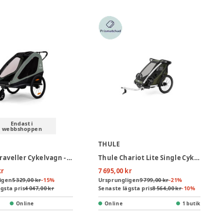
Endast i
webbshoppen
THULE
Hamax Traveller Cykelvagn - Khaki Green
Thule Chariot Lite Single Cykelvagn - Vintage Green
kr
7 695,00 kr
igen
5 329,00 kr
-
15
%
Ursprungligen
9 799,00 kr
-
21
%
gsta pris
4 047,00 kr
Senaste lägsta pris
8 564,00 kr
-
10
%
Online
Online
1 butik