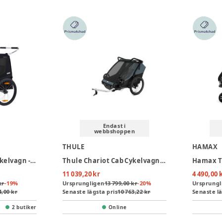
Endast i
webbshoppen
THULE
HAMAX
Thule Coaster XT Cykelvagn - Black
Thule Chariot Cab Cykelvagn - Dark Slate
11 039,20 kr
4 490,00 
kr
-
19
%
Ursprungligen
13 799,00 kr
-
20
%
Ursprungl
4,00 kr
Senaste lägsta pris
10 763,22 kr
Senaste lä
2 butiker
Online