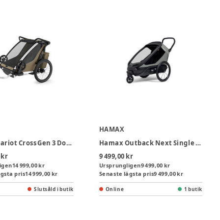
HAMAX
Thule Chariot Cross Gen 3 Double Cykelvagn 2 Barn - Faded Khaki
Hamax Outback Next Single Cykelvagn - Dusty Green
 kr
9 499,00 kr
igen
14 999,00 kr
Ursprungligen
9 499,00 kr
gsta pris
14 999,00 kr
Senaste lägsta pris
9 499,00 kr
Slutsåld i butik
Online
1 butik