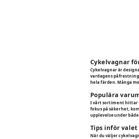
Cykelvagnar fö
Cykelvagnar är designa
vardagens påfrestninga
hela färden. Många mod
Populära varu
I vårt sortiment hitta
fokus på säkerhet, kom
upplevelse under både
Tips inför vale
När du väljer cykelvag