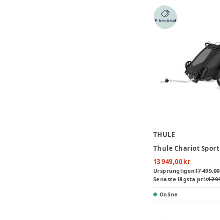
THULE
13 949,00 kr
Ursprungligen
17 499,00
Senaste lägsta pris
12 9
Online