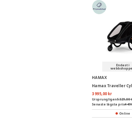
Endast i
webbshopp
HAMAX
3 995,00 kr
Ursprungligen
5 329,00 
Senaste lägsta pris
4 49
Online