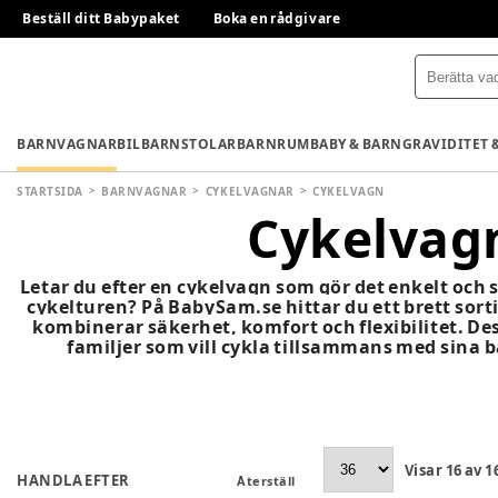
Beställ ditt Babypaket
Boka en rådgivare
BARNVAGNAR
BILBARNSTOLAR
BARNRUM
BABY & BARN
GRAVIDITET 
STARTSIDA
BARNVAGNAR
CYKELVAGNAR
CYKELVAGN
Cykelvag
Letar du efter en cykelvagn som gör det enkelt och 
cykelturen? På BabySam.se hittar du ett brett sor
kombinerar säkerhet, komfort och flexibilitet. De
familjer som vill cykla tillsammans med sina ba
Visar
16
av
1
HANDLA EFTER
Återställ