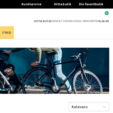
Kundservice
Hitta butik
Din favoritbutik
0
HITTA BUTIK
0,00 KR
SENAST VISADE
LOGGA IN
FAVORITER
FYND
Relevans