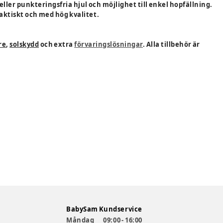
eller punkteringsfria hjul och möjlighet till enkel hopfällning.
raktiskt och med hög kvalitet.
re
,
solskydd
och extra
förvaringslösningar
. Alla tillbehör är
BabySam Kundservice
Måndag
09:00 - 16:00